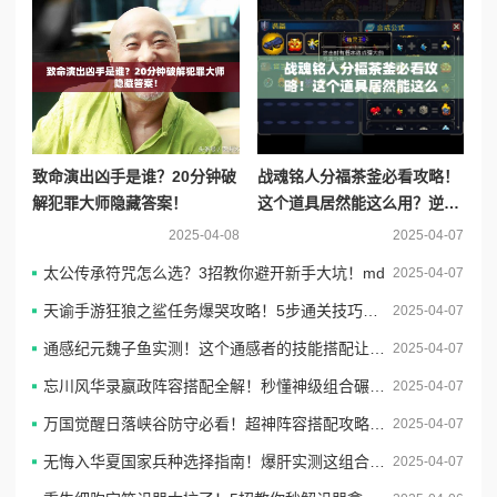
致命演出凶手是谁？20分钟破
战魂铭人分福茶釜必看攻略！
解犯罪大师隐藏答案！
这个道具居然能这么用？逆天
功能秒懂！
2025-04-08
2025-04-07
太公传承符咒怎么选？3招教你避开新手大坑！md
2025-04-07
天谕手游狂狼之鲨任务爆哭攻略！5步通关技巧+隐藏奖励全解析
2025-04-07
通感纪元魏子鱼实测！这个通感者的技能搭配让对手瞬间破防？必练攻略大公开
2025-04-07
忘川风华录嬴政阵容搭配全解！秒懂神级组合碾压全图攻略
2025-04-07
万国觉醒日落峡谷防守必看！超神阵容搭配攻略，手残也能抄作业
2025-04-07
无悔入华夏国家兵种选择指南！爆肝实测这组合闭眼入不翻车
2025-04-07