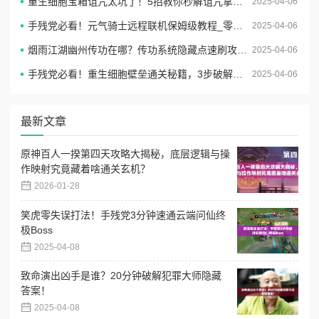
重生细胞宝箱诅咒太坑了！5招教你秒解诅咒拿大奖
2025-04-06
手残党必看！元气骑士远程联机保姆级教程_零基础轻松开黑不卡顿
2025-04-06
烟雨江湖幽州传功在哪？传功系统隐藏点速刷攻略！
2025-04-06
手残党必看！重生细胞壁垒通关秘籍，3步破解清怪顺序攻略
2025-04-06
最新文章
原神百人一揆第四天攻略大揭秘，底层逻辑与操
作映射究竟藏着啥通关玄机？
2026-01-28
笑虎零失误打法！手残党3分钟速通云端问仙终
极Boss
2025-04-08
致命演出凶手是谁？20分钟破解犯罪大师隐藏
答案！
2025-04-08