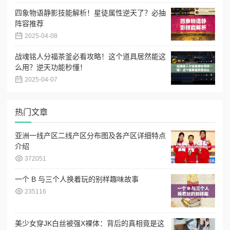
四象物语静影技能解析！星徒属性逆天了？必抽
阵容推荐
2025-04-08
战魂铭人分福茶釜必看攻略！这个道具居然能这
么用？逆天功能秒懂！
2025-04-07
热门文章
亚洲一线产区二线产区分布图及各产区详细特点
介绍
372051
一个 B 与三个人换着玩的别样趣味故事
235116
美少女穿JK白丝被强X裸体：背后的真相竟是这