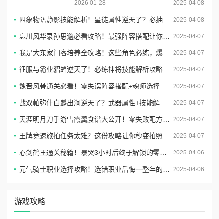
藏着啥通关玄机？
2026-01-28
2025-04-08
四象物语静影技能解析！星徒属性逆天了？必抽阵容推荐
2025-04-08
忘川风华录孙思邈必看攻略！最强阵容搭配让你秒变大佬
2025-04-07
我是大东家门客培养全攻略！这些角色必练，爆肝实测最强阵容
2025-04-07
征服与霸业貂蝉逆天了！必练神将技能解析攻略
2025-04-07
魏晋风骨通关必看！零失误阵容搭配+魂师选择攻略
2025-04-07
战双帕弥什白麟出涧逆天了？武器属性+技能解析+共鸣搭配全指南
2025-04-07
天涯明月刀手游雪霞羹食谱大公开！零失败配方+隐藏食材攻略秒收藏
2025-04-07
王牌竞速旅拍任务太难？这份攻略让你秒变拍照达人！
2025-04-07
心剑鹤王通关秘籍！暴哭3小时后终于解锁的零失误操作
2025-04-06
元气骑士职业选择攻略！选错职业后悔一整年的爆哭血泪经验🔥
2025-04-06
游戏攻略