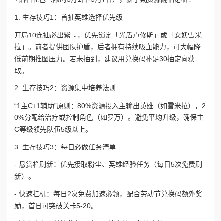
1. 生存技巧1：首抽英雄选择优先级
开局10连抽必出紫卡，优先锁定「光盾卢修斯」或「女妖雪米
拉」。前者提供团队护盾，后者拥有持续吸血能力，可大幅降
低前期推图压力。若未抽到，建议用兑换码补足30抽定向获
取。
2. 生存技巧2：资源集中培养法则
“1主C+1辅助”原则：80%资源投入主输出英雄（如雪米拉），2
0%分配给治疗或控制角色（如罗万）。避免平均升级，确保主
C等级领先队伍5级以上。
3. 生存技巧3：每日必做任务清单
- 悬赏栏刷新：优先接取粉尘、英雄经验任务（每日5次免费刷
新）。
- 快速挂机：每日2次免费加速必领，配合劳动节兑换码额外奖
励，首日可突破关卡5-20。