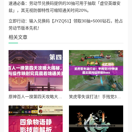
速通必备：劳动节兑换码提供的30抽可用于抽取「虚空英雄安
兹」，其无视防御特性可缩短通关时间20%。
立即行动：输入兑换码【JYZQ51】领取30抽+5000钻石，抢占
劳动节版本先机！
相关文章
原神百人一揆第四天攻略大揭秘，底层逻辑与操作映射究竟藏着啥通关玄机？
笑虎零失误打法！手残党3分钟速通云端问仙终极Boss