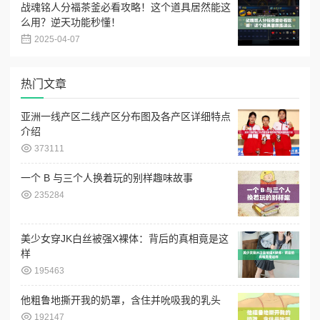
战魂铭人分福茶釜必看攻略！这个道具居然能这
么用？逆天功能秒懂！
2025-04-07
热门文章
亚洲一线产区二线产区分布图及各产区详细特点
介绍
373111
一个 B 与三个人换着玩的别样趣味故事
235284
美少女穿JK白丝被强X裸体：背后的真相竟是这
样
195463
他粗鲁地撕开我的奶罩，含住并吮吸我的乳头
192147