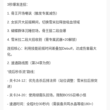
3秒爆发连招：
1. 骨王开场嘲讽（触发专属减伤）
2. 女妖开大前摇瞬间，切换雪米拉释放吸血领域
3. 蝴蝶群体沉睡控场，骨王接二段自爆
4. 雪米拉二段大招收割（需专属武器+20解锁）
连招核心：利用技能前摇时间差叠加Debuff，达成伤害最大
化。
2. 速通路线图（第24章为例）
“绕后秒杀流”路线：
- 关卡24-12：优先击杀后排法师（站位调整：雪米拉后排突
进）
- 关卡24-20：使用绿裔队控场，限制BOSS召唤小怪
- 速通时间：全程8分30秒内（需装备共鸣水晶等级180+）