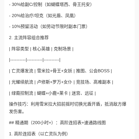
- 30%给副C/控制（如蝴蝶塔西、骨王托安）
- 20%给治疗/坦克（如光盾、凤凰）
- 10%预留活动（如劳动节限时副本门票）
2. 主流阵容组合推荐
| 阵容类型 | 核心英雄 | 克制场景 |
|----------|----------|----------|
| 亡灵爆发流 | 雪米拉+骨王+女妖 | 推图、公会BOSS |
| 光耀续航流 | 卢修斯+罗万+女仆 | 竞技场、高难副本 |
| 绿裔控制流 | 蝴蝶+小鹿+莱卡 | 迷宫、远征 |
操作技巧：利用雪米拉大招前摇时切换光盾开盾，抵消敌方爆
发伤害。
## 精通期（200小时+）：高阶连招表+速通路线图
1. 高阶连招表（以亡灵队为例）