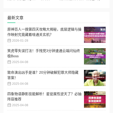
最新文章
原神百人一揆第四天攻略大揭秘，底层逻辑与操
作映射究竟藏着啥通关玄机？
2026-01-28
笑虎零失误打法！手残党3分钟速通云端问仙终
极Boss
2025-04-08
致命演出凶手是谁？20分钟破解犯罪大师隐藏
答案！
2025-04-08
四象物语静影技能解析！星徒属性逆天了？必抽
阵容推荐
2025-04-08