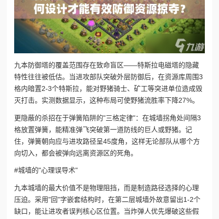
九本防御塔的覆盖范围存在致命盲区——特斯拉电磁塔的隐藏
特性往往被低估。当进攻部队突破外层防御后，在资源库周围3
格内暗置2-3个特斯拉，能对野猪骑士、矿工等突进单位造成毁
灭打击。实测数据显示，这种布局可使野猪流胜率下降27%。
更隐蔽的杀招在于弹簧陷阱的"三格定律"：在城墙拐角处间隔3
格放置弹簧，能精准弹飞突破第一道防线的巨人或野猪。记
住，弹簧朝向应与进攻路径呈45度角，这样无论部队从哪个方
向切入，都会被弹向远离资源区的死角。
#城墙的"心理误导术"
九本城墙的最大价值不是物理阻挡，而是制造路径选择的心理
压迫。采用"回"字嵌套结构时，在第二层城墙外故意留出1-2个
缺口，能让进攻者误判核心区位置。当炸弹人优先爆破这些假