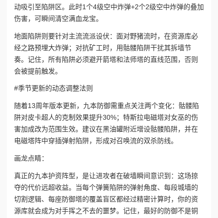
动吸引至陷阱区。此时1个4级空中炸弹+2个2级空中炸弹的叠加
伤害，可瞬间清空满血龙宝。
地面陷阱则要针对主流流派设伏：面对野猪流时，在资源库必
经之路预埋大炸弹；对抗矿工时，用骷髅陷阱干扰其拆墙节
奏。记住，所有陷阱必须避开箭塔和法师塔的直线范围，否则
会被提前触发。
#季节更新的动态调整法则
随着13周年版本更新，九本防御需重点关注两个变化：骷髅陷
阱对皮卡超人的克制效果提升30%；特斯拉电磁塔对女巫的伤
害加成改为范围生效。建议在黑油罐附近增设骷髅陷阱，并在
电磁塔阵中穿插弹射陷阱，形成对召唤流的双杀防线。
画龙点睛：
真正的九本护资阵型，是让进攻者在破墙瞬间意识到：这场掠
夺的代价远超收益。当每个弹簧陷阱的弹射角度、每段城墙的
切割逻辑、每座防御塔的覆盖盲区都经过精密计算时，你的资
源库就会成为对手挥之不去的噩梦。记住，最好的防御不是铜