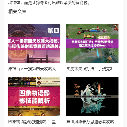
墙铁壁，而是让掠夺者付出难以承受的智商税。
相关文章
原神百人一揆第四天攻略大揭秘，底层逻辑与操作映射究竟藏着啥通关玄机？
笑虎零失误打法！手残党3分钟速通云端问仙终极Boss
四象物语静影技能解析！星徒属性逆天了？必抽阵容推荐
忘川风华录孙思邈必看攻略！最强阵容搭配让你秒变大佬