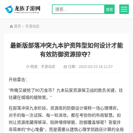
首页
>
手游动态
最新版部落冲突九本护资阵型如何设计才能
有效防御资源掠夺？
频道：
手游动态
日期：
2025-03-23 18:11:07
开局雷击：
"昨晚又被抢了80万金币？九本玩家资源保卫战的胜负关键，往
往藏在城墙的缝隙里。"
在部落冲突九本阶段，资源库的防御设计堪称一场心理博弈。
对手的每一次试探、每一轮进攻，都在考验你的布局智慧。如
何让资源库藏得够深、陷阱埋得够狠、防御覆盖够密？答案并
非简单的"中心堆叠"，而是需要从建筑心理学到路径计算的全局