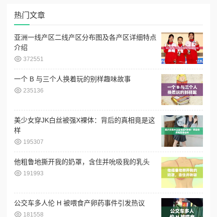
热门文章
亚洲一线产区二线产区分布图及各产区详细特点
介绍
372551
一个 B 与三个人换着玩的别样趣味故事
235136
美少女穿JK白丝被强X裸体：背后的真相竟是这
样
195307
他粗鲁地撕开我的奶罩，含住并吮吸我的乳头
191993
公交车多人伦 H 被喂食产卵药事件引发热议
181558