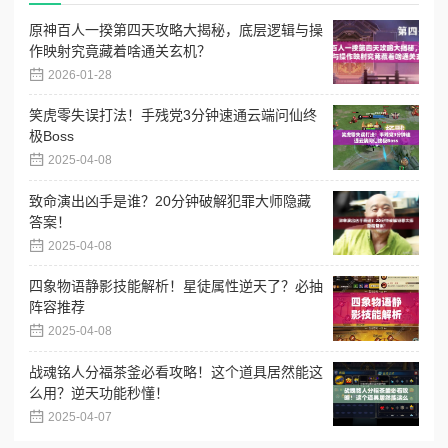
原神百人一揆第四天攻略大揭秘，底层逻辑与操
作映射究竟藏着啥通关玄机？
2026-01-28
笑虎零失误打法！手残党3分钟速通云端问仙终
极Boss
2025-04-08
致命演出凶手是谁？20分钟破解犯罪大师隐藏
答案！
2025-04-08
四象物语静影技能解析！星徒属性逆天了？必抽
阵容推荐
2025-04-08
战魂铭人分福茶釜必看攻略！这个道具居然能这
么用？逆天功能秒懂！
2025-04-07