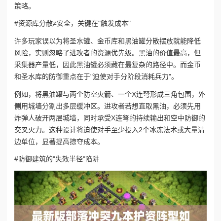
策略。
#资源库分散≠安全，关键在"触发成本"
许多玩家误以为将圣水罐、金币库和黑油罐分散摆放就能降低
风险，实则忽略了进攻者的资源优先级。黑油的价值最高，但
采集器产量低，因此黑油罐必须藏在最复杂的路径中。而金币
和圣水库的防御重点在于"迫使对手分阶段消耗兵力"。
例如，将黑油罐与两个防空火箭、一个X连弩形成三角包围，外
侧用城墙分割出多层缓冲区。进攻者若想直取黑油，必须先用
炸弹人破开两层城墙，同时承受X连弩的持续输出和空中防御的
交叉火力。这种设计将迫使对手至少投入2个冰冻法术或大量清
边单位，显著提高掠夺成本。
#防御建筑的"失效半径"陷阱