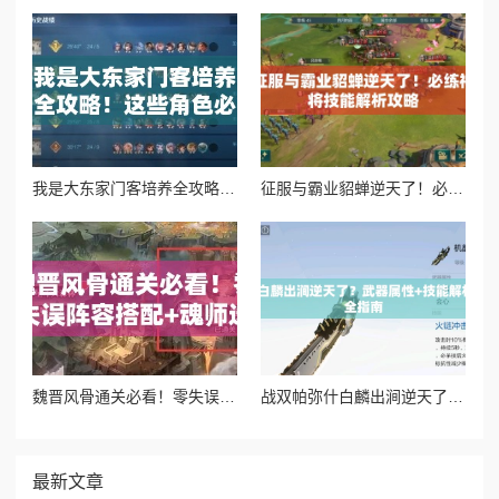
我是大东家门客培养全攻略！这些角色必练，爆肝实测最强阵容
征服与霸业貂蝉逆天了！必练神将技能解析攻略
魏晋风骨通关必看！零失误阵容搭配+魂师选择攻略
战双帕弥什白麟出涧逆天了？武器属性+技能解析+共鸣搭配全指南
最新文章