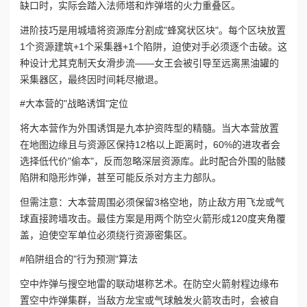
缺口时，实际会踏入法师塔和炸弹塔的火力重叠区。
进阶技巧是用城墙将资源库分割成"蜂窝状区块"。每个区块放置
1个资源建筑+1个采集器+1个陷阱，迫使对手必须逐个击破。这
种设计尤其克制天女滑步流——女王会被引导至远离黑油罐的
采集器区，最终因时间耗尽撤退。
#大本营的"战略诱饵"定位
将大本营作为外围诱饵是九本护资阵型的精髓。当大本营放置
在地图边缘且与资源区保持12格以上距离时，60%的进攻者会
选择低代价"偷本"，反而忽略深层资源库。此时配合外围的骷髅
陷阱和隐形炸弹，甚至可能反杀对方主力部队。
但需注意：大本营周围必须保留3格空地，防止敌方用飞龙或气
球直接跨墙攻击。最佳方案是用两个防空火箭形成120度夹角覆
盖，迫使空军单位必须绕行资源密集区。
#陷阱组合的"行为预测"算法
空中炸弹与搜空地雷的联动堪称艺术。在防空火箭射程边缘布
置空中炸弹集群，当敌方龙宝或气球触发火箭攻击时，会被自