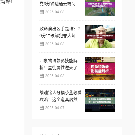
走弯路！
党3分钟速通云端问仙
终极Boss
2025-04-08
致命演出凶手是谁？2
0分钟破解犯罪大师隐
藏答案！
2025-04-08
四象物语静影技能解
析！星徒属性逆天了？
必抽阵容推荐
2025-04-08
战魂铭人分福茶釜必看
攻略！这个道具居然能
这么用？逆天功能秒
2025-04-07
懂！