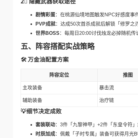
2⃣ 隐藏武器获取途径
剧情彩蛋
：在桃源仙境地图触发NPC好感度事
PVP成就
：达成50次首杀成就后解锁「修罗之
世界BOSS
：每周日20:00讨伐烛龙必掉随机
五、阵容搭配实战策略
🛠 万金油配置方案
阵容定位
推图
主攻装备
暴击流
辅助装备
治疗链
💡细节决定成败
套装联动
：3件「九黎神甲」+2件「东皇令符
时辰加成
：佩戴「子时专属」装备可获得月光B