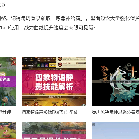
武器
调整。记得每周登录领取「炼器补给箱」，里面包含大量强化保
uff使用，战力曲线提升速度会肉眼可见哦~
笑虎零失误打法！手残党3分钟速通云端问仙终极Boss
四象物语静影技能解析！星徒属性逆天了？必抽阵容推荐