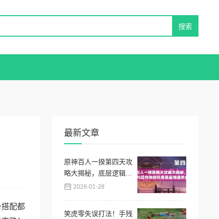
最新文章
原神百人一揆第四天攻
略大揭秘，底层逻辑与
操作映射究竟藏着啥通
2026-01-28
关玄机？
备搭配都
笑虎零失误打法！手残