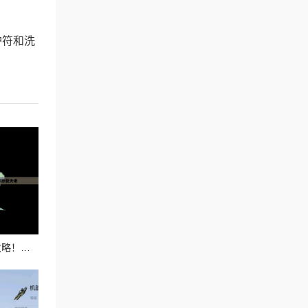
护符和洗
忘川风华录孙思邈必看攻略！最强阵容搭配让你秒变大佬