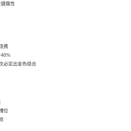
关键属性
连携
40%
次必定出金色组合
性
槽位
效