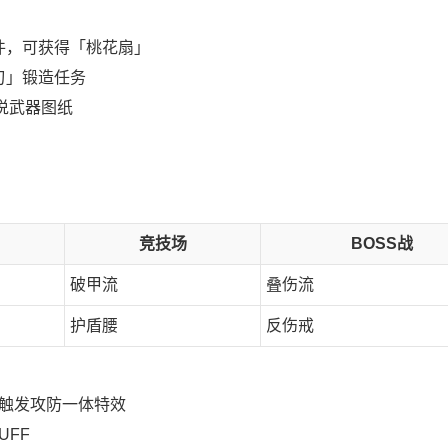
件，可获得「桃花扇」
刃」锻造任务
传说武器图纸
竞技场
BOSS战
破甲流
叠伤流
护盾腰
反伤戒
」触发攻防一体特效
UFF