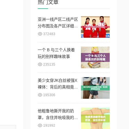
热门文章
亚洲一线产区二线产区
分布图及各产区详细特
点介绍
372483
一个 B 与三个人换着
玩的别样趣味故事
235135
美少女穿JK白丝被强X
裸体：背后的真相竟是
这样
195306
他粗鲁地撕开我的奶
罩，含住并吮吸我的乳
头
191992