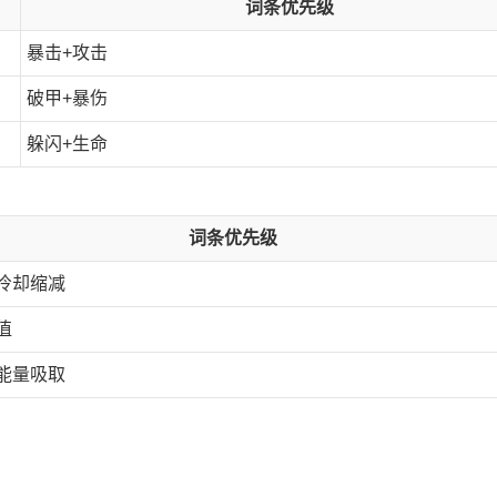
词条优先级
暴击+攻击
破甲+暴伤
躲闪+生命
词条优先级
冷却缩减
值
能量吸取