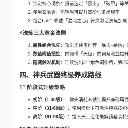
锁定核心词条：提前选定「暴击」「破甲」等
使用玄晶露：消耗后可提升高阶词条出现率
组合buff：佩戴「混沌之心」符文激活洗炼加成
⚡洗炼三大黄金法则
属性组合优先
：攻击类装备推荐「暴击+暴伤」
数值阈值把控
：前缀带「天级」的词条收益提升
隐藏触发机制
：连续洗出3个紫色词条后，第四
四、神兵武器终极养成路线
1⃣ 阶段式升级策略
初阶（1-30级）
：优先消耗玄铁锭提升基础属
中阶（31-60级）
：使用琅琊玉符激活特殊技能
高阶（61-90级）
：投入天工造化录解锁套装特