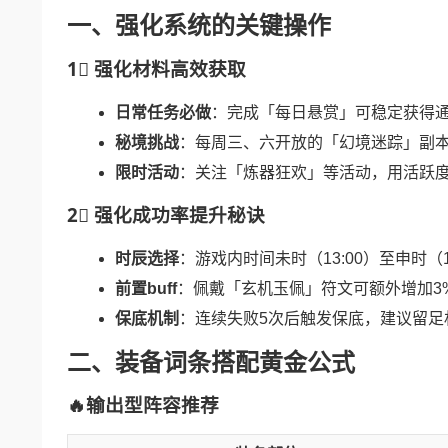
一、强化系统的关键操作
1⃣ 强化材料高效获取
日常任务必做
：完成「每日悬赏」可稳定获得
秘境挑战
：每周三、六开放的「幻境迷踪」副
限时活动
：关注「炼器狂欢」等活动，用活跃
2⃣ 强化成功率提升秘诀
时辰选择
：游戏内时间未时（13:00）至申时（1
前置buff
：佩戴「玄机玉佩」符文可额外增加3
保底机制
：连续失败5次后触发保底，建议留足
二、装备词条搭配黄金公式
🔥输出型阵容推荐