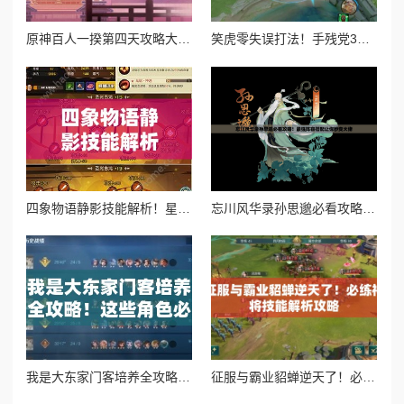
原神百人一揆第四天攻略大揭秘，底层逻辑与操作映射究竟藏着啥通关玄机？
笑虎零失误打法！手残党3分钟速通云端问仙终极Boss
四象物语静影技能解析！星徒属性逆天了？必抽阵容推荐
忘川风华录孙思邈必看攻略！最强阵容搭配让你秒变大佬
我是大东家门客培养全攻略！这些角色必练，爆肝实测最强阵容
征服与霸业貂蝉逆天了！必练神将技能解析攻略