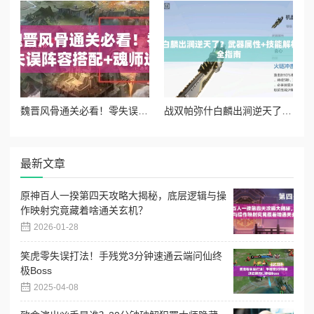
魏晋风骨通关必看！零失误阵容搭配+魂师选择攻略
战双帕弥什白麟出涧逆天了？武器属性+技能解析+共鸣搭配全指南
最新文章
原神百人一揆第四天攻略大揭秘，底层逻辑与操
作映射究竟藏着啥通关玄机？
2026-01-28
笑虎零失误打法！手残党3分钟速通云端问仙终
极Boss
2025-04-08