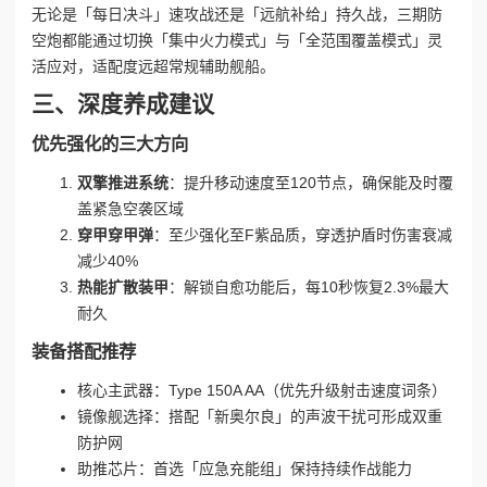
无论是「每日决斗」速攻战还是「远航补给」持久战，三期防
空炮都能通过切换「集中火力模式」与「全范围覆盖模式」灵
活应对，适配度远超常规辅助舰船。
三、深度养成建议
优先强化的三大方向
双擎推进系统
：提升移动速度至120节点，确保能及时覆
盖紧急空袭区域
穿甲穿甲弹
：至少强化至F紫品质，穿透护盾时伤害衰减
减少40%
热能扩散装甲
：解锁自愈功能后，每10秒恢复2.3%最大
耐久
装备搭配推荐
核心主武器：Type 150A AA（优先升级射击速度词条）
镜像舰选择：搭配「新奥尔良」的声波干扰可形成双重
防护网
助推芯片：首选「应急充能组」保持持续作战能力