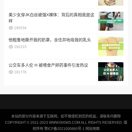
美少女穿JK白丝被强X裸体：背后的真相竟是这
样
195534
他粗鲁地撕开我的奶罩，含住并吮吸我的乳头
192215
公交车多人伦 H 被喂食产卵药事件引发热议
181776
本站的部分内容来源于互联网，如不慎侵犯到您的权益，请联系内删除
COPYRIGHT © 2021-2023 WWW.000WS.COM ALL RIGHTS RESERVED. 版
权所有 鄂ICP备2021000860号-1
网站地图