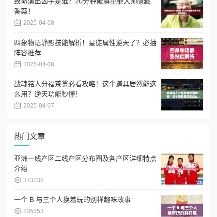
致命演出凶手是谁？20分钟破解犯罪大师隐藏
答案！
2025-04-08
四象物语静影技能解析！星徒属性逆天了？必抽
阵容推荐
2025-04-08
战魂铭人分福茶釜必看攻略！这个道具居然能这
么用？逆天功能秒懂！
2025-04-07
热门文章
亚洲一线产区二线产区分布图及各产区详细特点
介绍
373238
一个 B 与三个人换着玩的别样趣味故事
235353