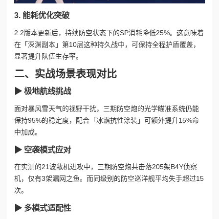
3. 能耗优化突破
2.2版本更新后，持续防空状态下的SP消耗降低25%。这意味着
在「深渊副本」第10层这种持久战中，可保持全程护盾覆盖，
显著提升队伍生存率。
二、实战场景表现对比
▶ 极地航线挑战
面对暴风雪天气的视野干扰，三期防空炮的光学瞄准系统仍能
保持95%的稳定度，配合「冰霜抗性涂装」可额外提升15%命
中加成。
▶ 空袭模式应对
在实测的21波敌机进攻中，三期防空炮共击落205架B4Y侦察
机，仅有3架漏网之鱼。而同级别的防空巡洋舰平均失手超过15
次。
▶ 多模式适配性