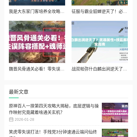
我是大东家门客培养全攻略！这些角色必练，爆肝实测最强阵容
征服与霸业貂蝉逆天了！必练神将技能解析攻略
魏晋风骨通关必看！零失误阵容搭配+魂师选择攻略
战双帕弥什白麟出涧逆天了？武器属性+技能解析+共鸣搭配全指南
最新文章
原神百人一揆第四天攻略大揭秘，底层逻辑与操
作映射究竟藏着啥通关玄机？
2026-01-28
笑虎零失误打法！手残党3分钟速通云端问仙终