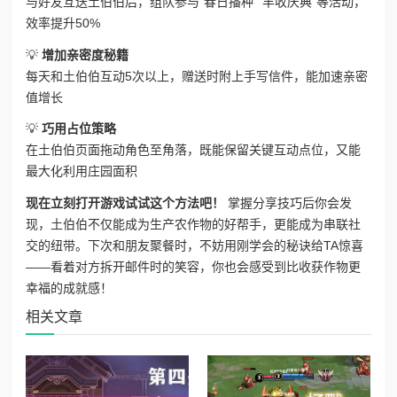
与好友互送土伯伯后，组队参与“春日播种”“丰收庆典”等活动，
效率提升50%
💡
增加亲密度秘籍
每天和土伯伯互动5次以上，赠送时附上手写信件，能加速亲密
值增长
💡
巧用占位策略
在土伯伯页面拖动角色至角落，既能保留关键互动点位，又能
最大化利用庄园面积
现在立刻打开游戏试试这个方法吧！
掌握分享技巧后你会发
现，土伯伯不仅能成为生产农作物的好帮手，更能成为串联社
交的纽带。下次和朋友聚餐时，不妨用刚学会的秘诀给TA惊喜
——看着对方拆开邮件时的笑容，你也会感受到比收获作物更
幸福的成就感！
相关文章