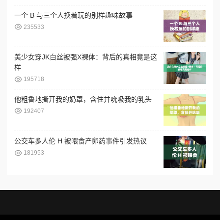
一个 B 与三个人换着玩的别样趣味故事
235533
美少女穿JK白丝被强X裸体：背后的真相竟是这
样
195718
他粗鲁地撕开我的奶罩，含住并吮吸我的乳头
192407
公交车多人伦 H 被喂食产卵药事件引发热议
181953