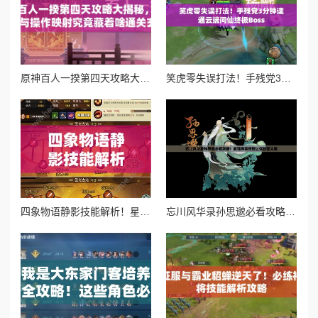
原神百人一揆第四天攻略大揭秘，底层逻辑与操作映射究竟藏着啥通关玄机？
笑虎零失误打法！手残党3分钟速通云端问仙终极Boss
四象物语静影技能解析！星徒属性逆天了？必抽阵容推荐
忘川风华录孙思邈必看攻略！最强阵容搭配让你秒变大佬