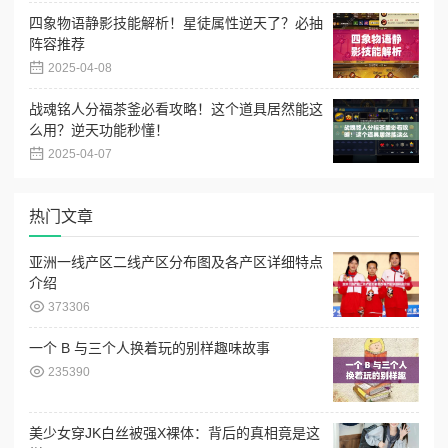
四象物语静影技能解析！星徒属性逆天了？必抽
阵容推荐
2025-04-08
战魂铭人分福茶釜必看攻略！这个道具居然能这
么用？逆天功能秒懂！
2025-04-07
热门文章
亚洲一线产区二线产区分布图及各产区详细特点
介绍
373306
一个 B 与三个人换着玩的别样趣味故事
235390
美少女穿JK白丝被强X裸体：背后的真相竟是这