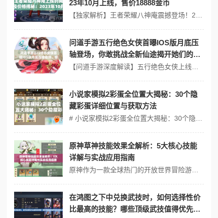
23年10月上线，售价18888金币
【独家解析】王者荣耀八神庵震撼登场！2023年10月上线18888金币，三大维度预见MOBA革命浪潮 随着王者荣耀官方正式宣布SNK经典角色八神庵将于2023年10月以18888金币的定价加入战场，这款国民级MOBA正迎来第七个年头的重大革新。作为全球首个月活突破1.6亿的手游现象，此次联动不仅承载着情怀回...
问道手游五行绝色女侠首曝IOS版月底压
轴登场，你敢挑战全新仙途揭开她们的神
秘面纱吗？
【问道手游深度解读】五行绝色女侠上线在即：IOS玩家必看的三大误区与隐藏机制揭秘 随着问道手游"五行绝色女侠"版本确定于8月31日登陆IOS平台，修仙界掀起新一轮的热潮。通过解构官方资料、开发者访谈及玩家实测数据，深度剖析本次版本更新的核心机制与隐藏玩法。 ▍三大被严重误解的游戏常识 1. 五行克制关系...
小说家模拟2彩蛋全位置大揭秘：30个隐
藏彩蛋详细位置与获取方法
# 小说家模拟2彩蛋全位置大揭秘：30个隐藏彩蛋详细位置与获取方法 全网最全！ 作为一款以"文学创作"为核心的模拟经营游戏，小说家模拟2凭借超高的自由度和埋藏极深的30个隐藏彩蛋，让无数玩家沉迷于"找彩蛋→触发惊喜→全网炫耀"的循环。将从办公室篇、咖啡厅篇、公园篇三大核心场景出发，手把手教你解锁全部彩蛋，文...
原神草神技能效果全解析：5大核心技能
详解与实战应用指南
原神作为一款全球热门的开放世界冒险游戏，其角色设计和技能系统一直是玩家们关注的焦点。草神作为游戏中的一位重要角色，其技能效果和实战应用更是备受瞩目。将草神的5大核心技能，帮助玩家更好地理解和运用这位角色。 ## 1. 草神技能概述 草神，作为原神中的草元素角色，拥有独特的技能组合，能够在战斗中发挥出强大的...
在鸿图之下中兑换武技时，如何选择性价
比最高的技能？哪些顶级武技值得优先兑