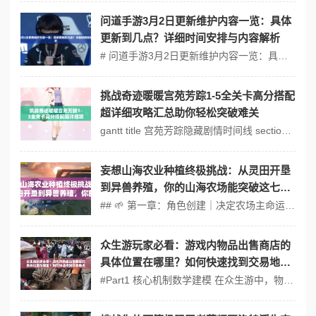
问道手游3月2日更新维护内容一览：具体
更新到几点？详细时间安排与内容解析
# 问道手游3月2日更新维护内容一览：具体更新到几点？详细时间安排与内容解析深度测评+攻略 ## 问道手游作为一款经典的回合制MMORPG，凭借其丰富的剧情、独特的修仙世界观和多样化的玩法，吸引了大量玩家。3月2日的更新维护带来了许多新内容和优化，将此次更新的具体内容，并结合类似游戏知名游戏A和知名游戏B的...
挑战奇迹暖暖宫苑芳踪1-5全关卡高分搭配
超详细攻略汇总助你轻松突破难关
gantt title 宫苑芳踪隐藏剧情时间线 section 线索收集 破损的仕女图 :a1, 2023-10-01, 1d 御花园枯萎牡丹 :a2, after a1, 2d 乐师琴谱密文 :a3, after a2, 1d...
妄想山海农业种植终极挑战：从灵田开垦
到异兽养殖，你的山海农场能突破这七大
进阶法则吗？
## 🌱 第一章：角色创建｜决定农场主命运的3分钟 ❗️警告：初始属性选择不可逆！ 零氪玩家建议优先选择【体质+灵力】双修路线（推荐初始加点3体2灵）。体质影响开垦速度与负重上限，灵力则直接关联灵田产量增幅（实测灵力值每10点提升5%作物暴击率）。⚠️陷阱：切勿选择纯攻击型属性，采集类任务占比达开...
众生游玩家必看：游戏内物品出售商店的
具体位置在哪里？如何快速找到交易地
点？
#Part1 核心机制数学建模 在众生游中，物品出售商店的位置和交易机制是游戏经济系统的重要组成部分。理解其底层逻辑可以帮助玩家更高效地进行资源管理和交易。 1. 商店位置生成机制 商店的位置通常遵循以下规则： - 固定位置：某些商店在游戏地图上的位置是固定的，如主城区的交易市场。 - 随机刷新：部...