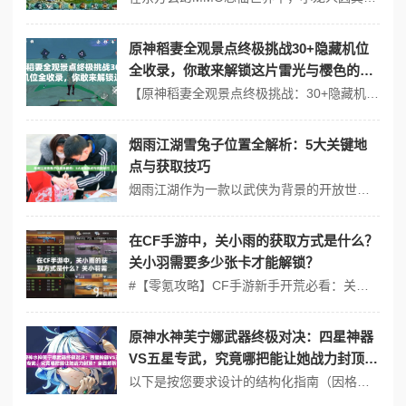
原神稻妻全观景点终极挑战30+隐藏机位
全收录，你敢来解锁这片雷光与樱色的秘
境地图吗？
【原神稻妻全观景点终极挑战：30+隐藏机位解锁指南与深度探索解析】 【玩法创新】稻妻地图的双重设计革命：动态雷暴机制与「神樱共鸣」系统 #动态雷暴机制——环境与策略的化学反应 稻妻全域覆盖的「雷祸」系统颠覆了传统开放世界探索逻辑。以清籁岛为例，玩家需在雷暴间歇期冲刺至「天云峠」核心区域，借助雷电屏障衰减...
烟雨江湖雪兔子位置全解析：5大关键地
点与获取技巧
烟雨江湖作为一款以武侠为背景的开放世界游戏，充满了丰富的剧情和隐藏的彩蛋。其中，雪兔子作为游戏中的一个特殊道具，不仅具有收藏价值，还与某些隐藏任务息息相关。详细解析雪兔子的5大关键位置，并提供获取技巧，帮助你轻松找到这一神秘道具。 ## 1. 雪兔子的背景故事 在烟雨江湖的世界中，雪兔子并非普通的道具，它...
在CF手游中，关小雨的获取方式是什么？
关小羽需要多少张卡才能解锁？
#【零氪攻略】CF手游新手开荒必看：关小雨/关小羽获取技巧+资源避坑指南 角色创建：选对职业，开局效率翻倍 CF手游中，角色属性虽无职业差异，但外观和技能特效会影响实战体验（如关小雨的专属语音）。新手建议选择默认角色快速开荒，集中资源后期冲刺限定角色。 ❗️警告：不要盲目用钻石购买初始角色礼...
原神水神芙宁娜武器终极对决：四星神器
VS五星专武，究竟哪把能让她战力封顶？
全面解析适配流派
以下是按您要求设计的结构化指南（因格式限制，部分内容以文字描述代替可视化图表）： # 原神水神芙宁娜武器终极对决深度解析 ## 武器选择树状图 ``` 主线选择 ├─ 武器类型选择 🔴 │ ├─ 四星神器路线 │ │ ├─ 腐殖之剑（增幅治疗量）→ 圣遗物选「海染砗磲」→ 解锁【净...