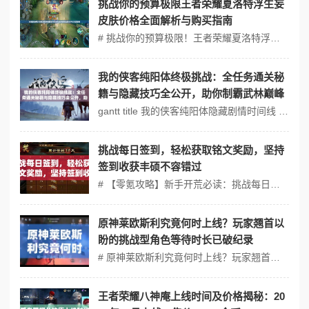
挑战你的预算极限王者荣耀夏洛特浮生妄
皮肤价格全面解析与购买指南
# 挑战你的预算极限！王者荣耀夏洛特浮生妄皮肤价格全面解析与购买指南 ## 浮生妄皮肤价格拆解：你的钱包扛得住吗？ 1. 基础定价：首周折扣是核心省钱点 作为传说限定品质皮肤，浮生妄原价1788点券，但首周折扣直降430点券，仅需1350点券（约135元）。划重点：首周结束后恢复原价，错过至少多花43元...
我的侠客纯阳体终极挑战：全任务通关秘
籍与隐藏技巧全公开，助你制霸武林巅峰
gantt title 我的侠客纯阳体隐藏剧情时间线 dateFormat YY-MM-DD section 玉佩之谜 古墓壁画解读 :active, 23-01-05, 3d 老乞丐对话触发 :23-01-08, 2d sec...
挑战每日签到，轻松获取铭文奖励，坚持
签到收获丰硕不容错过
# 【零氪攻略】新手开荒必读：挑战每日签到，轻松解锁铭文奖励全解析 ## 角色创建：开局选对方向，避坑省力50% 新手进入游戏后，职业选择是第一个关键决策。推荐零氪玩家优先选择战士或法师，前者生存能力强，后者输出稳定，适合资源有限的开荒期。 ❗️警告：不要因“颜值”盲目选择冷门职业（如刺客）...
原神莱欧斯利究竟何时上线？玩家翘首以
盼的挑战型角色等待时长已破纪录
# 原神莱欧斯利究竟何时上线？玩家翘首以盼的挑战型角色等待时长已破纪录 关键词：莱欧斯利上线时间、原神新角色、枫丹隐藏彩蛋、挑战型角色攻略、剧情线索解析 ## 莱欧斯利上线时间全解析：为何等待时长破纪录？ 1.1 角色背景与期待值飙升 自3.8版本「清夏！乐园？大秘境！」活动剧情首次提及「梅洛彼得堡典...
王者荣耀八神庵上线时间及价格揭秘：20