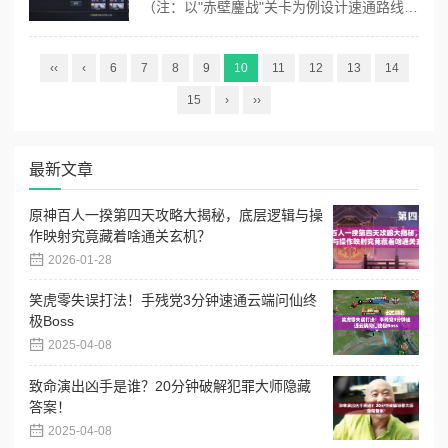
换以优化阵容实力？
（注：以"赤壁鏖战"关卡为例设计速通路线） ## 杂交特色定位：策略与养成的完美融合 鸿图之下的武技系统堪称率土之滨的沙盘策略+阴阳师的式神养成。如同率土之滨需要根据地形调整战法，本作要求玩家针对敌方阵容动态搭配武技；而类似阴阳师御魂系统的数值叠加机制，又让每个武技存在成长性培养空间。 ## 入坑门...
‹‹
‹
6
7
8
9
10
11
12
13
14
15
›
››
最新文章
原神百人一揆第四天攻略大揭秘，底层逻辑与操
作映射究竟藏着啥通关玄机？
2026-01-28
笑虎零失误打法！手残党3分钟速通云端问仙终
极Boss
2025-04-08
致命演出凶手是谁？20分钟破解犯罪大师隐藏
答案！
2025-04-08