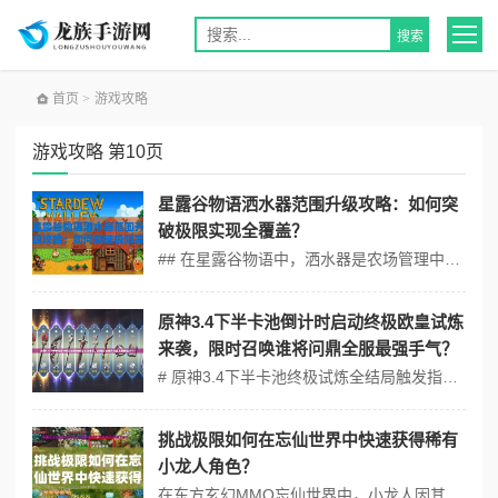
首页
>
游戏攻略
游戏攻略 第10页
星露谷物语洒水器范围升级攻略：如何突
破极限实现全覆盖？
## 在星露谷物语中，洒水器是农场管理中不可或缺的工具。随着游戏的深入，玩家们往往希望能够实现农田的全覆盖灌溉，以最大化农作物的产量。将深入探讨如何通过升级洒水器范围，突破极限，实现全覆盖灌溉。 ## 洒水器类型及基础范围 星露谷物语中的洒水器主要分为三种类型： 1. 基础洒水器：覆盖周围4个格子（上下...
原神3.4下半卡池倒计时启动终极欧皇试炼
来袭，限时召唤谁将问鼎全服最强手气？
# 原神3.4下半卡池终极试炼全结局触发指南 ## 全结局树状图（关键节点🔴） ```plaintext ├─ 第一章：沙漠迷城 │ ├─ 与NPC对话选择🔴帮助商队 → 解锁[正义之途] │ └─ 选择🔴抢夺物资 → 解锁[贪婪结局] ├─ 第二章：星辉秘境 │ ├─ 使用元素视野找到隐...
挑战极限如何在忘仙世界中快速获得稀有
小龙人角色？
在东方玄幻MMO忘仙世界中，小龙人因其兼具龙族血脉与人类灵智的设定，成为玩家竞相追逐的顶级角色。将从玩法机制、剧情脉络及玩家策略三大维度，深度解析这一稀有角色的获取路径。 【玩法创新】动态生态+武器共鸣：两大机制颠覆传统捕捉逻辑 小龙人的获取并非依赖概率性抽卡，而是通过动态环境系统与武器融合公式的双向...