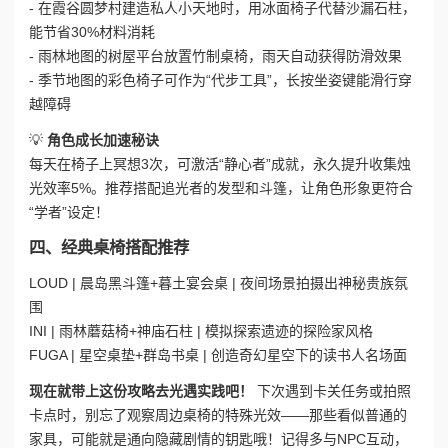
- 在霞谷圆梦村建造私人小天地时，用冰面椅子代替沙漏石柱，
能节省30%材料消耗
- 雨林地图的树屋平台放置竹制桌椅，雨天自动获得防滑效果
- 季节地图的彩色椅子可作为“代步工具”，长按坐姿键能滑行穿
越障碍
💡
角色成长加速秘诀
每天在椅子上冥想3次，可激活“静心者”成就，永久提升收集烛
光效率5%。推荐搭配追光者的发型和斗篷，让角色形象更符合
“学者”设定！
四、经典桌椅搭配推荐
LOUD | 晨岛黑斗篷+暮土宴会桌 | 夜间场景拍摄出神秘贵族氛
围
INI | 雨林蘑菇椅+神庙石柱 | 模拟探索遗迹的探险家风格
FUGA | 星空桌垫+群岛书桌 | 创造奇幻星空下的读书人名场面
现在就带上这份攻略去光遇实践吧！
下次遇到卡关任务或拍照
卡点时，别忘了观察周边桌椅的特殊光效——那些看似普通的
家具，可能就是通向隐藏剧情的钥匙哦！记得多与NPC互动，