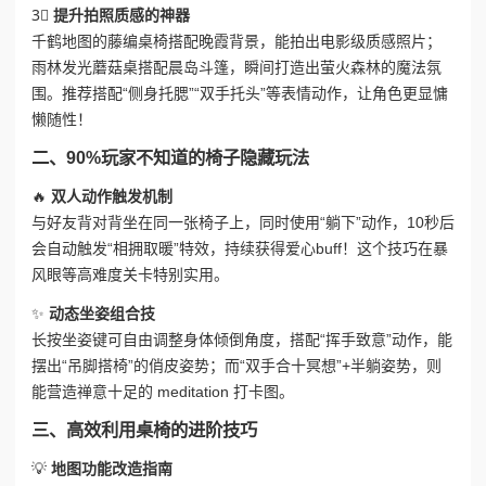
3⃣
提升拍照质感的神器
千鹤地图的藤编桌椅搭配晚霞背景，能拍出电影级质感照片；
雨林发光蘑菇桌搭配晨岛斗篷，瞬间打造出萤火森林的魔法氛
围。推荐搭配“侧身托腮”“双手托头”等表情动作，让角色更显慵
懒随性！
二、90%玩家不知道的椅子隐藏玩法
🔥
双人动作触发机制
与好友背对背坐在同一张椅子上，同时使用“躺下”动作，10秒后
会自动触发“相拥取暖”特效，持续获得爱心buff！这个技巧在暴
风眼等高难度关卡特别实用。
✨
动态坐姿组合技
长按坐姿键可自由调整身体倾倒角度，搭配“挥手致意”动作，能
摆出“吊脚搭椅”的俏皮姿势；而“双手合十冥想”+半躺姿势，则
能营造禅意十足的 meditation 打卡图。
三、高效利用桌椅的进阶技巧
💡
地图功能改造指南