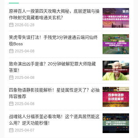
原神百人一揆第四天攻略大揭秘，底层逻辑与操
作映射究竟藏着啥通关玄机？
2026-01-28
笑虎零失误打法！手残党3分钟速通云端问仙终
极Boss
2025-04-08
致命演出凶手是谁？20分钟破解犯罪大师隐藏
答案！
2025-04-08
四象物语静影技能解析！星徒属性逆天了？必抽
阵容推荐
2025-04-08
战魂铭人分福茶釜必看攻略！这个道具居然能这
么用？逆天功能秒懂！
2025-04-07