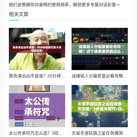
他们会根据你对桌椅的使用频率，解锁更多专属对话彩蛋～
相关文章
致命演出凶手是谁？20分钟破解犯罪大师隐藏答案！
战魂铭人分福茶釜必看攻略！这个道具居然能这么用？逆天功能秒懂！
太公传承符咒怎么选？3招教你避开新手大坑！md
天谕手游狂狼之鲨任务爆哭攻略！5步通关技巧+隐藏奖励全解析