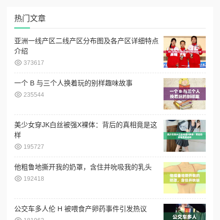
热门文章
亚洲一线产区二线产区分布图及各产区详细特点
介绍
373617
一个 B 与三个人换着玩的别样趣味故事
235544
美少女穿JK白丝被强X裸体：背后的真相竟是这
样
195727
他粗鲁地撕开我的奶罩，含住并吮吸我的乳头
192418
公交车多人伦 H 被喂食产卵药事件引发热议