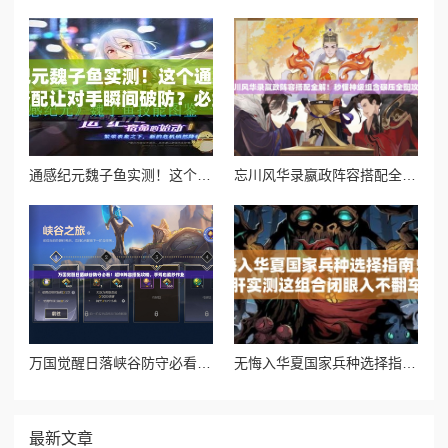
通感纪元魏子鱼实测！这个通感者的技能搭配让对手瞬间破防？必练攻略大公开
忘川风华录嬴政阵容搭配全解！秒懂神级组合碾压全图攻略
万国觉醒日落峡谷防守必看！超神阵容搭配攻略，手残也能抄作业
无悔入华夏国家兵种选择指南！爆肝实测这组合闭眼入不翻车
最新文章