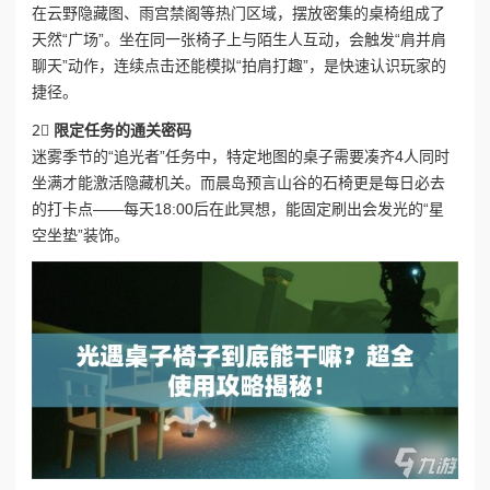
在云野隐藏图、雨宫禁阁等热门区域，摆放密集的桌椅组成了
天然“广场”。坐在同一张椅子上与陌生人互动，会触发“肩并肩
聊天”动作，连续点击还能模拟“拍肩打趣”，是快速认识玩家的
捷径。
2⃣
限定任务的通关密码
迷雾季节的“追光者”任务中，特定地图的桌子需要凑齐4人同时
坐满才能激活隐藏机关。而晨岛预言山谷的石椅更是每日必去
的打卡点——每天18:00后在此冥想，能固定刷出会发光的“星
空坐垫”装饰。