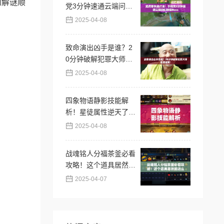
到解谜顺
党3分钟速通云端问仙
终极Boss
2025-04-08
致命演出凶手是谁？2
0分钟破解犯罪大师隐
藏答案！
2025-04-08
四象物语静影技能解
析！星徒属性逆天了？
必抽阵容推荐
2025-04-08
战魂铭人分福茶釜必看
攻略！这个道具居然能
这么用？逆天功能秒
2025-04-07
懂！