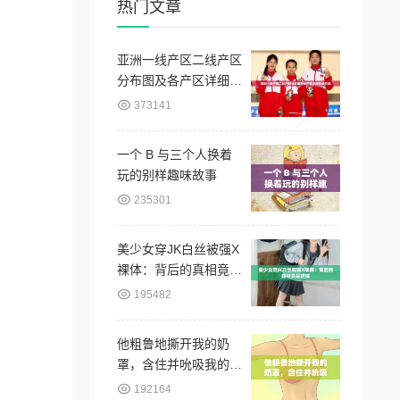
热门文章
亚洲一线产区二线产区
分布图及各产区详细特
点介绍
373141
一个 B 与三个人换着
玩的别样趣味故事
235301
美少女穿JK白丝被强X
裸体：背后的真相竟是
这样
195482
他粗鲁地撕开我的奶
罩，含住并吮吸我的乳
头
192164