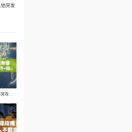
其他突发
天谕手游狂狼之鲨任务爆哭攻略！5步通关技巧+隐藏奖励全解析