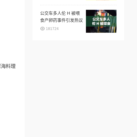
公交车多人伦 H 被喂
食产卵药事件引发热议
181724
深海料理