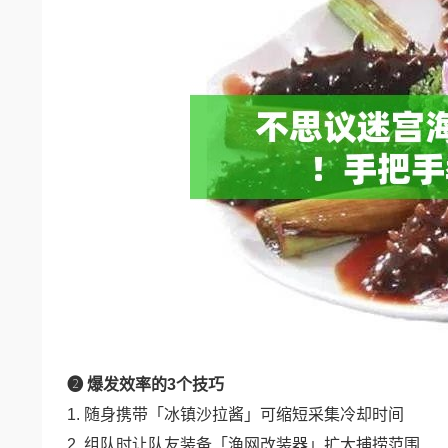
❷ 爆发效率的3个技巧
1. 随身携带「冰镇沙拉酱」可缩短采集冷却时间
2. 组队时让队友装备「渔网改装器」扩大捕捞范围