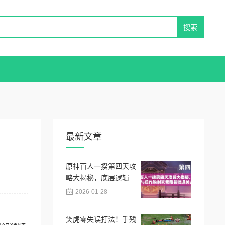
最新文章
原神百人一揆第四天攻
略大揭秘，底层逻辑与
操作映射究竟藏着啥通
2026-01-28
关玄机？
笑虎零失误打法！手残