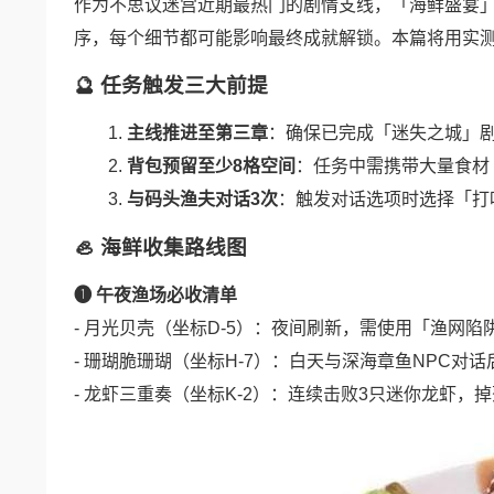
作为不思议迷宫近期最热门的剧情支线，「海鲜盛宴
序，每个细节都可能影响最终成就解锁。本篇将用实
🔮 任务触发三大前提
主线推进至第三章
：确保已完成「迷失之城」
背包预留至少8格空间
：任务中需携带大量食材
与码头渔夫对话3次
：触发对话选项时选择「打
🦪 海鲜收集路线图
❶ 午夜渔场必收清单
- 月光贝壳（坐标D-5）：夜间刷新，需使用「渔网陷
- 珊瑚脆珊瑚（坐标H-7）：白天与深海章鱼NPC对
- 龙虾三重奏（坐标K-2）：连续击败3只迷你龙虾，掉