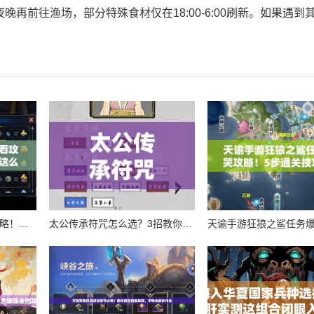
再前往渔场，部分特殊食材仅在18:00-6:00刷新。如果遇到
战魂铭人分福茶釜必看攻略！这个道具居然能这么用？逆天功能秒懂！
太公传承符咒怎么选？3招教你避开新手大坑！md