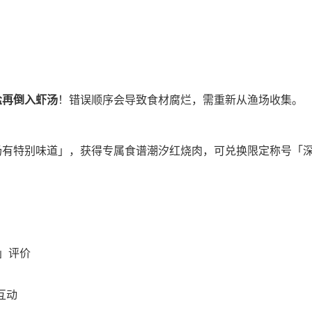
盐再倒入虾汤
！错误顺序会导致食材腐烂，需重新从渔场收集。
汤有特别味道」，获得专属食谱潮汐红烧肉，可兑换限定称号「
」评价
互动