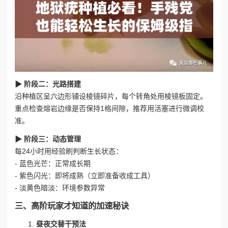
▶ 阶段二：光路搭建
沿种植区呈六边形铺设棱镜碎片，每个转角处用棱镜板固定。
重点检查熔岩边缘是否保持1格间隙，推荐用活塞进行微调校
准。
▶ 阶段三：动态管理
每24小时用经验刷判断生长状态：
- 蓝色光芒：正常成长期
- 紫色闪光：即将成熟（立即准备收成工具）
- 淡黄色暗淡：环境参数异常
三、高阶玩家才知道的加速秘诀
昼夜交替干预法