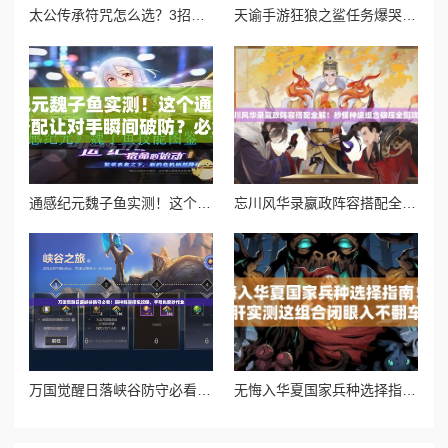
太公传承符咒怎么选？3招教你避开新手大坑！md
天谕手游狂狼之鲨任务爆哭攻略！5步通关技巧+隐藏奖励全解析
通感纪元魏子鱼实测！这个通感者的技能搭配让对手瞬间破防？必练攻略大公开
忘川风华录嬴政阵容搭配全解！秒懂神级组合碾压全图攻略
万国觉醒日落峡谷防守必看！超神阵容搭配攻略，手残也能抄作业
无悔入华夏国家兵种选择指南！爆肝实测这组合闭眼入不翻车