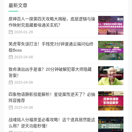
最新文章
原神百人一揆第四天攻略大揭秘，底层逻辑与操
作映射究竟藏着啥通关玄机？
2026-01-28
笑虎零失误打法！手残党3分钟速通云端问仙终
极Boss
2025-04-08
致命演出凶手是谁？20分钟破解犯罪大师隐藏
答案！
2025-04-08
四象物语静影技能解析！星徒属性逆天了？必抽
阵容推荐
2025-04-08
战魂铭人分福茶釜必看攻略！这个道具居然能这
么用？逆天功能秒懂！