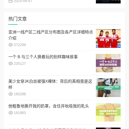
2025-04-07
热门文章
亚洲一线产区二线产区分布图及各产区详细特点
介绍
372299
一个 B 与三个人换着玩的别样趣味故事
235127
美少女穿JK白丝被强X裸体：背后的真相竟是这
样
195298
他粗鲁地撕开我的奶罩，含住并吮吸我的乳头
191983