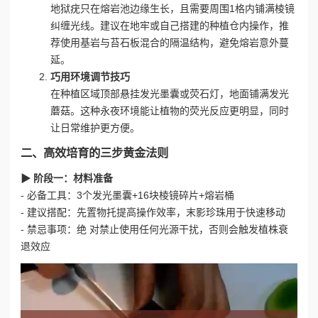
地狱疣只在熔岩池边缘生长，且需要周围1格内铺满棱镜
纠缠光线。建议在地牢或自己搭建的种植仓内操作，推
荐使用基岩与苔石板混合的隔温结构，避免熔岩意外蔓
延。
巧用环境调节技巧
在种植区域顶部悬挂发光墨囊或荧石灯，地面铺满发光
蘑菇。这种永夜环境能让植物的荧光反应更明显，同时
让日常维护更方便。
二、高效培育的三步黄金法则
▶ 阶段一：材料准备
- 必备工具：3个发光墨囊+16块棱镜碎片+熔岩桶
- 建议搭配：先置物托提高操作效率，末影珍珠用于快速移动
- 禁忌事项：绝 对禁止使用任何光源干扰，否则会触发植株衰
退效应