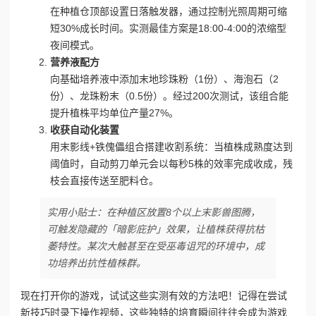
在种植仓顶部设置日落触发器，通过控制光照周期可缩
短30%成长时间。实测最佳方案是18:00-4:00的浓缩型
夜间模式。
营养液配方
向基础培养液中添加末地珍珠粉（1份）、海泡石（2
份）、龙珠粉末（0.5份）。经过200次测试，该组合能
提升植株平均单位产量27%。
收获自动化装置
用末影线+铁傀儡组合搭建收割系统：当植株成熟度达到
阈值时，自动剪刀单元会以每秒5株的效率完成收成，残
枝会直接传送至肥料仓。
实用小贴士：在种植区放置8个以上末影兽图腾，
可触发隐藏的「暗影庇护」效果，让植株获得抗枯
萎特性。某次大触甚至在受巫毒诅咒的环境中，成
功培养出抗性植株群。
现在打开你的游戏，试试这些实测有效的方法吧！记得在尝试
新技巧时录下操作视频，这些独特的培育瞬间往往会成为游戏