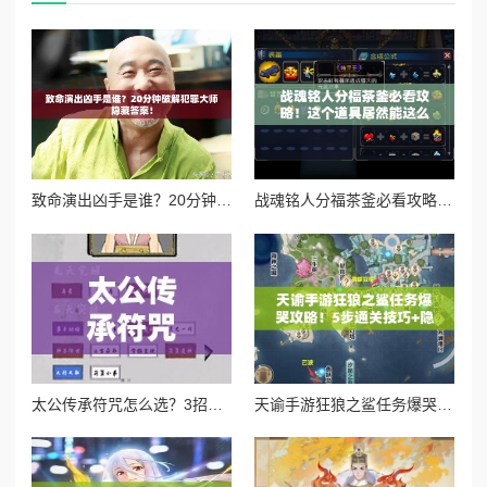
致命演出凶手是谁？20分钟破解犯罪大师隐藏答案！
战魂铭人分福茶釜必看攻略！这个道具居然能这么用？逆天功能秒懂！
太公传承符咒怎么选？3招教你避开新手大坑！md
天谕手游狂狼之鲨任务爆哭攻略！5步通关技巧+隐藏奖励全解析