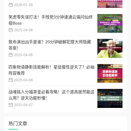
2026-01-28
笑虎零失误打法！手残党3分钟速通云端问仙终
极Boss
2025-04-08
致命演出凶手是谁？20分钟破解犯罪大师隐藏
答案！
2025-04-08
四象物语静影技能解析！星徒属性逆天了？必抽
阵容推荐
2025-04-08
战魂铭人分福茶釜必看攻略！这个道具居然能这
么用？逆天功能秒懂！
2025-04-07
热门文章