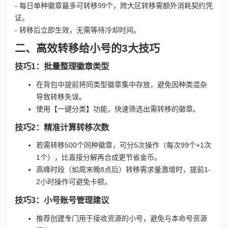
- 每日单种徽章最多可转移99个，跨大区转移需额外消耗契约凭
证。
- 转移后立即生效，无需等待冷却时间。
二、高效转移给小号的3大技巧
技巧1：批量整理徽章类型
在背包中提前将同类型徽章集中存放，避免因种类混杂
导致转移失误。
使用【一键分类】功能，快速筛选出需转移的徽章。
技巧2：精准计算转移次数
若需转移500个同种徽章，可分5次操作（每次99个+1次
1个），比直接分解再合成更节省金币。
高峰时段（如周末晚8点后）转移需求量激增时，提前1-
2小时操作可避免卡顿。
技巧3：小号账号管理建议
推荐创建专门用于接收资源的小号，避免与本命号资源