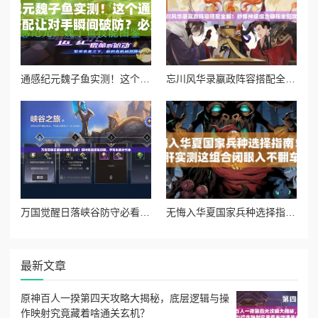
通感纪元魏子鱼实测！这个通感者的技能搭配让对手瞬间破防？必练攻略大公开
忘川风华录嬴政阵容搭配全解！秒懂神级组合碾压全图攻略
万国觉醒日落峡谷防守必看！超神阵容搭配攻略，手残也能抄作业
无悔入华夏国家兵种选择指南！爆肝实测这组合闭眼入不翻车
最新文章
原神百人一揆第四天攻略大揭秘，底层逻辑与操
作映射究竟藏着啥通关玄机？