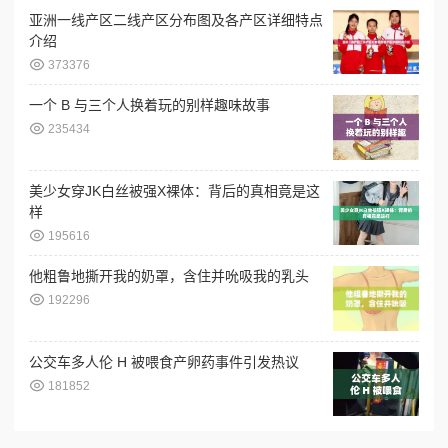
亚洲一线产区二线产区分布图及各产区详细特点
介绍
373376
一个 B 与三个人换着玩的别样趣味故事
235434
美少女穿JK白丝被强X裸体：背后的真相竟是这
样
195616
他粗鲁地撕开我的奶罩，含住并吮吸我的乳头
192296
公交车多人伦 H 被喂食产卵药事件引发热议
181852