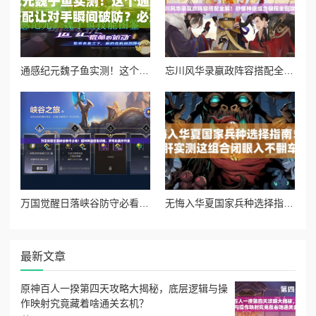
通感纪元魏子鱼实测！这个通感者的技能搭配让对手瞬间破防？必练攻略大公开
忘川风华录嬴政阵容搭配全解！秒懂神级组合碾压全图攻略
万国觉醒日落峡谷防守必看！超神阵容搭配攻略，手残也能抄作业
无悔入华夏国家兵种选择指南！爆肝实测这组合闭眼入不翻车
最新文章
原神百人一揆第四天攻略大揭秘，底层逻辑与操
作映射究竟藏着啥通关玄机？