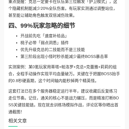
重点提醒：克总一定要卡在队伍第三位触发「护卫模式」，这
个隐藏机制能减少20%全队伤害。有玩家实测通过调整站位，
甚至能让辅助角色触发双倍减伤效果。
四、99%玩家忽略的细节
开战前先吃「速度补给品」
桃子必带「弱点洞悉」插件
优先升级克总的二技能而不是三技能
第三阶段出现小怪时秒杀能减少最终BOSS暴击率
实测案例：某0氪玩家用蒂塔+帕洛罗+克总+克蕾雅+莉莉的组
合，全程手动操作实现平均血量破万。关键在于把握BOSS抬手
的0.8秒硬直期，这个时间轴内能秒掉两个精英怪。
这套打法已在多个服务器稳定运行半年，建议收藏后反复练习
走位节奏。记住，通关的核心不是战力碾压，而是精准打断BO
SS关键技能链。现在就去训练场模拟作战，评论区等你晒出首
通截图！
相关文章