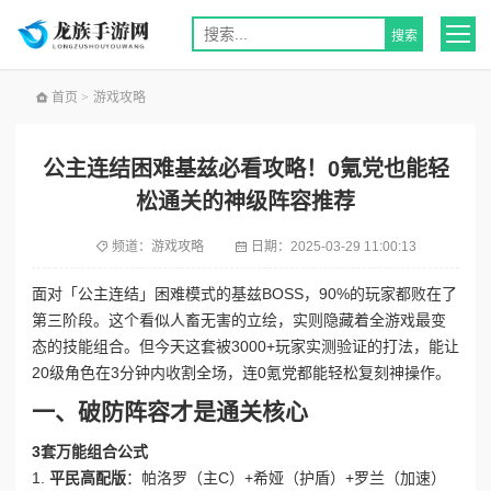
首页
>
游戏攻略
公主连结困难基兹必看攻略！0氪党也能轻
松通关的神级阵容推荐
频道：
游戏攻略
日期：
2025-03-29 11:00:13
面对「公主连结」困难模式的基兹BOSS，90%的玩家都败在了
第三阶段。这个看似人畜无害的立绘，实则隐藏着全游戏最变
态的技能组合。但今天这套被3000+玩家实测验证的打法，能让
20级角色在3分钟内收割全场，连0氪党都能轻松复刻神操作。
一、破防阵容才是通关核心
3套万能组合公式
1.
平民高配版
：帕洛罗（主C）+希娅（护盾）+罗兰（加速）