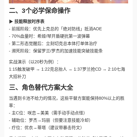
二、3个必学保命操作
▶
技能释放时序表
- 前摇阶段：优先上克总的「绝对防线」抵消AOE
- 70%血量时：希娅/琴开盾硬抗第一波弹幕
- 第二形态觉醒后：立刻切克总本体打单体治疗
- 濒死阶段：保留罗兰/罗杰的加速技能突破技能条
实战演示（以20秒为例）：
1:15触发破甲 → 1:22克总抬人 → 1:37罗兰抢CD → 2:10七海
大招补刀
三、角色替代方案大全
当遇到卡池不给力的情况，这些平替方案能保持80%以上的胜
率：
- 主C位：咲恋→美美（需手动手动点怪）
- 辅助位：罗杰→玛丽（但要注意技能冷却）
- 疗位：优衣→蒂塔（建议带暴击符文）