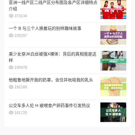
亚洲一线产区二线产区分布图及各产区详细特点
介绍
373134
一个 B 与三个人换着玩的别样趣味故事
235297
美少女穿JK白丝被强X裸体：背后的真相竟是这
样
195478
他粗鲁地撕开我的奶罩，含住并吮吸我的乳头
192160
公交车多人伦 H 被喂食产卵药事件引发热议
181720