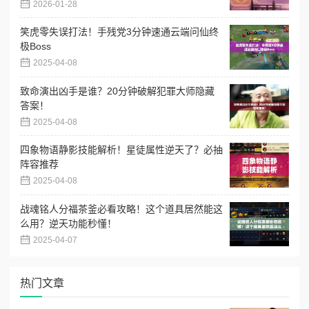
2026-01-28
笑虎零失误打法！手残党3分钟速通云端问仙终
极Boss
2025-04-08
致命演出凶手是谁？20分钟破解犯罪大师隐藏
答案！
2025-04-08
四象物语静影技能解析！星徒属性逆天了？必抽
阵容推荐
2025-04-08
战魂铭人分福茶釜必看攻略！这个道具居然能这
么用？逆天功能秒懂！
2025-04-07
热门文章