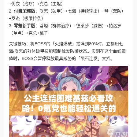
+优衣（治疗）+克总（主坦）
2.
付费荣耀版
：咲恋（破甲）+七海（持续输出）+琴（双防）
+罗杰（极限拉条）
3.
零氪新手版
：蒂塔（群体治疗）+德莱莎（减伤）+帕洛罗
（单点）+克总+桃子
关键技巧：将BOSS的「火焰爆破」攒满到80%时，立刻用七
海/咲恋的群体破甲技能强制触发防御状态。实测在这个血线阈
值时，BOSS会暂停释放最具威胁的「陨石连发」大招。