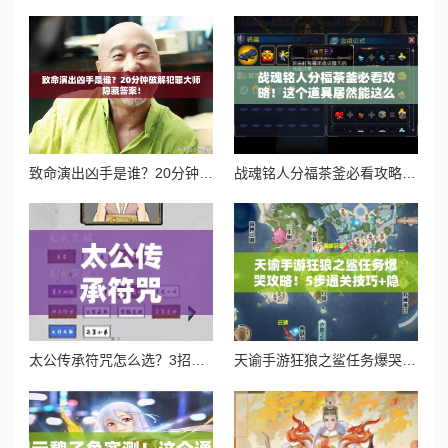
致命演出凶手是谁？20分钟破解犯罪大师隐藏答案！
战魂铭人分福茶釜必看攻略！这个道具居然能这么用？逆天功能秒懂！
太公传承符咒怎么选？3招教你避开新手大坑！md
天谕手游狂狼之鲨任务爆哭攻略！5步通关技巧+隐藏奖励全解析