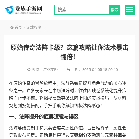
首页
>
游戏攻略
原始传奇法阵卡级？这篇攻略让你法术暴击
翻倍！
频道：
游戏攻略
日期：
2025-04-05 18:50:40
在原始传奇的冒险旅程中，法阵系统是提升角色战力的核心途
径之一。许多玩家卡在中级法阵时，往往因缺乏系统化提升策
略而止步不前。将揭秘高效突破法阵上限的实战技巧，从材料
规划到技能搭配，手把手助你解锁终极法阵形态！
一、法阵提升的底层逻辑与误区
法阵等级受制于符文契合度与属性阈值，盲目堆叠单一属性会
导致收益断层。正确思路是通过
天赋树分支激活
与
元素共鸣关