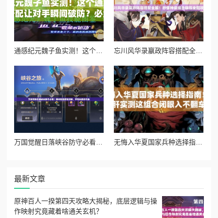
通感纪元魏子鱼实测！这个通感者的技能搭配让对手瞬间破防？必练攻略大公开
忘川风华录嬴政阵容搭配全解！秒懂神级组合碾压全图攻略
万国觉醒日落峡谷防守必看！超神阵容搭配攻略，手残也能抄作业
无悔入华夏国家兵种选择指南！爆肝实测这组合闭眼入不翻车
最新文章
原神百人一揆第四天攻略大揭秘，底层逻辑与操
作映射究竟藏着啥通关玄机？