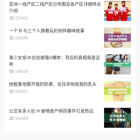
亚洲一线产区二线产区分布图及各产区详细特点
介绍
373401
一个 B 与三个人换着玩的别样趣味故事
235446
美少女穿JK白丝被强X裸体：背后的真相竟是这
样
195628
他粗鲁地撕开我的奶罩，含住并吮吸我的乳头
192311
公交车多人伦 H 被喂食产卵药事件引发热议
181864