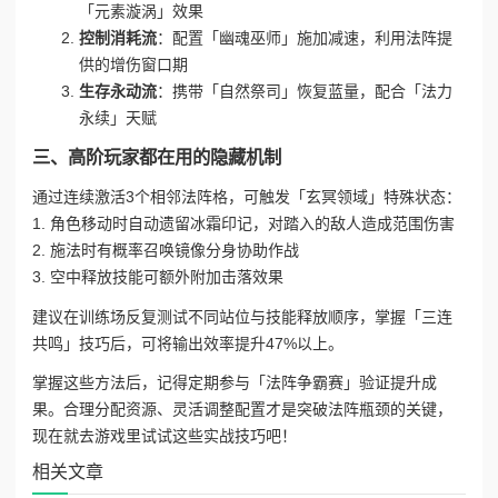
「元素漩涡」效果
控制消耗流
：配置「幽魂巫师」施加减速，利用法阵提
供的增伤窗口期
生存永动流
：携带「自然祭司」恢复蓝量，配合「法力
永续」天赋
三、高阶玩家都在用的隐藏机制
通过连续激活3个相邻法阵格，可触发「玄冥领域」特殊状态：
1. 角色移动时自动遗留冰霜印记，对踏入的敌人造成范围伤害
2. 施法时有概率召唤镜像分身协助作战
3. 空中释放技能可额外附加击落效果
建议在训练场反复测试不同站位与技能释放顺序，掌握「三连
共鸣」技巧后，可将输出效率提升47%以上。
掌握这些方法后，记得定期参与「法阵争霸赛」验证提升成
果。合理分配资源、灵活调整配置才是突破法阵瓶颈的关键，
现在就去游戏里试试这些实战技巧吧！
相关文章