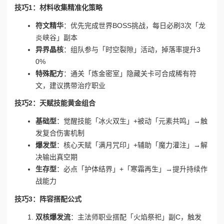
技巧1：材料收集精准化策略
符文精华
：优先完成世界BOSS挑战，每日必刷3次「龙
炎峡谷」副本
异界晶核
：组队参与「时空裂隙」活动，掉落率提升3
0%
特殊配方
：通关「炼金密室」隐藏关卡可合成稀有符
文，建议携带治疗职业
技巧2：天赋技能黄金组合
基础型
：觉醒技能「冰火双生」+被动「元素共鸣」→触
发复合伤害机制
爆发型
：核心天赋「满月咒印」+辅助「魔力灌注」→解
决输出真空期
生存型
：必点「护体结界」+「寒霜再生」→提升持续作
战能力
技巧3：阵容搭配公式
双核爆发流
：主法师职业搭配「火焰祭祀」副C，触发