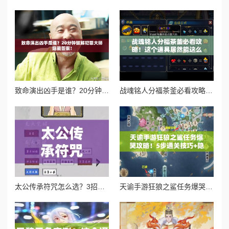
致命演出凶手是谁？20分钟破解犯罪大师隐藏答案！
战魂铭人分福茶釜必看攻略！这个道具居然能这么用？逆天功能秒懂！
太公传承符咒怎么选？3招教你避开新手大坑！md
天谕手游狂狼之鲨任务爆哭攻略！5步通关技巧+隐藏奖励全解析