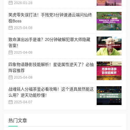
2026-01-28
笑虎零失误打法！手残党3分钟速通云端问仙终
极Boss
2025-04-08
致命演出凶手是谁？20分钟破解犯罪大师隐藏
答案！
2025-04-08
四象物语静影技能解析！星徒属性逆天了？必抽
阵容推荐
2025-04-08
战魂铭人分福茶釜必看攻略！这个道具居然能这
么用？逆天功能秒懂！
2025-04-07
热门文章