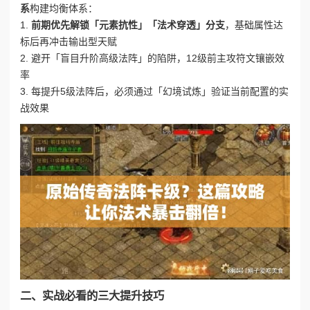
系
构建均衡体系：
1.
前期优先解锁「元素抗性」「法术穿透」分支
，基础属性达
标后再冲击输出型天赋
2. 避开「盲目升阶高级法阵」的陷阱，12级前主攻符文镶嵌效
率
3. 每提升5级法阵后，必须通过「幻境试炼」验证当前配置的实
战效果
二、实战必看的三大提升技巧