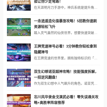
验让你少走弯路！
在天涯明月刀手游中，神兵系统是提升角色战力的核心要素之一。一套优秀的神兵搭配不仅能增强属性，还能在战斗中带来显著的手感差异。但面对五花八门的神兵选择和词条组合，许多玩家容易陷入盲目堆砌装备的误区。将结合职业特性与实战场景，提供实测验证的神兵选择思路。 一、职业匹配决定优先级：这3款神兵必须优先锻造 1....
一念逍遥造化值暴涨攻略！5招教你速刷
资源轻松飞升
踏入灵气盎然的仙侠世界，想要快速突破境界提升战力，造化值绝对是每位修士的必备资源。许多道友在探索秘境时总感叹资源不足，其实只要掌握正确方法，每日都能稳定积累造化值。本篇将揭秘五种高效获取途径，助你少走弯路踏上飞升捷径。 一、日常任务不可忽视 宗门任务必清空 每天上线优先接取宗门长老委托的橙色任务...
王牌竞速禅号必看！3分钟教你轻松拿到
隐藏禅号
在王牌竞速的世界里，拥有独特标识的「禅号」是无数玩家梦寐以求的存在。这种带有特殊字符与配色方案的账号ID，不仅能彰显个性，还能在游戏中解锁专属互动玩法。但你是否也曾疑惑：禅号真的只能靠运气获取吗？其实，通过掌握正确方法，完全有机会成为赛道上最亮眼的“禅”系玩家！ 一、禅号的三大核心特征 特殊符号组...
双生幻想诺亚超神攻略！技能强度拆解，
一招逆风翻盘！
作为双生幻想中人气飙升的角色，诺亚凭借独特的双形态切换机制和爆发伤害，成为副本与竞技场的热门选择。但很多玩家 feedback 说“总感觉操作不到角色上限”——其实关键在于技能循环与战场节奏把控。本篇深度拆解诺亚技能机制，手把手教你打出满屏伤害！ 一、诺亚技能强度详解：为什么他是版本答案？ 1⃣ 核心...
忘川风华录金戈演武必看！零失误通关攻
略+高胜率阵容推荐