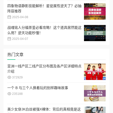
四象物语静影技能解析！星徒属性逆天了？必抽
阵容推荐
2025-04-08
战魂铭人分福茶釜必看攻略！这个道具居然能这
么用？逆天功能秒懂！
2025-04-07
热门文章
亚洲一线产区二线产区分布图及各产区详细特点
介绍
372929
一个 B 与三个人换着玩的别样趣味故事
235188
美少女穿JK白丝被强X裸体：背后的真相竟是这