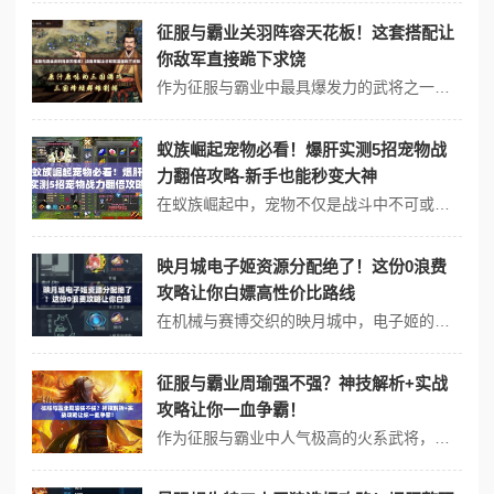
征服与霸业关羽阵容天花板！这套搭配让
你敌军直接跪下求饶
作为征服与霸业中最具爆发力的武将之一，关羽的红缨青龙偃月刀总能划开战场撕开敌阵。然而，想要真正发挥这位武圣的战力上限，阵容搭配和战术配置才是决定胜负的关键。将用实战经验告诉你，如何用一套看似离谱的组合打出碾压级表现！ 一、关羽阵容核心搭配逻辑 1. 爆发型辅助的完美衔接 关羽的核心优势在于开局叠加的「武...
蚁族崛起宠物必看！爆肝实测5招宠物战
力翻倍攻略-新手也能秒变大神
在蚁族崛起中，宠物不仅是战斗中不可或缺的伙伴，更是影响推图效率、竞技场排名的核心战力。许多玩家因宠物培养方向错误或资源分配不合理，导致后期进度受阻。通过实战测试整理出高性价比培养方案，从技能搭配到隐藏功能解锁，手把手教你打造“闪电五连鞭”级宠物！ 一、宠物进化路线选错必血亏？3步锁定核心方向...
映月城电子姬资源分配绝了！这份0浪费
攻略让你白嫖高性价比路线
在机械与赛博交织的映月城中，电子姬的养成与资源调配是决定战力的关键。面对强化材料、芯片模组和技能点之间的取舍，新手常因盲目投入导致后期资源荒。将拆解三大核心阶段的分配逻辑，帮你用最少投入实现战力最大化。 一、前期资源分配黄金公式 技能槽优先级 前三天集中资源解锁「能量过载」和「数据修复」核心技能...
征服与霸业周瑜强不强？神技解析+实战
攻略让你一血争霸！
作为征服与霸业中人气极高的火系武将，周瑜凭借独特的灼烧机制和爆发能力，成为许多玩家争夺资源的核心选择。但想要真正发挥他的统治力，不仅需要了解技能特性，更要在实战中掌握细节技巧。将深度解析周瑜的定位、技能效果、阵容搭配和实战注意事项，助你快速成为火焰支配者！ 一、周瑜核心定位与优势解析 火攻核心...