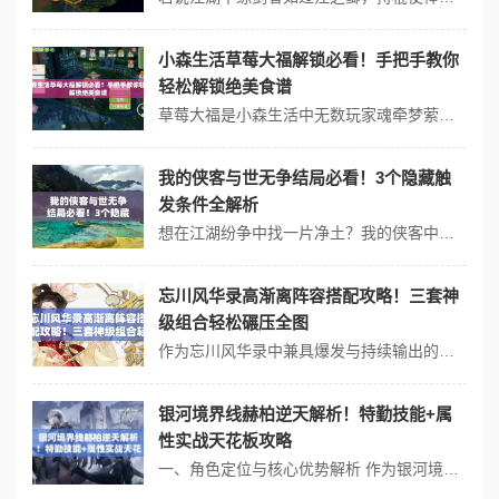
小森生活草莓大福解锁必看！手把手教你
轻松解锁绝美食谱
草莓大福是小森生活中无数玩家魂牵梦萦的限定食谱，绵软糯米皮包裹着新鲜草莓，咬一口满嘴甜蜜！但许多小伙伴卡在“如何解锁草莓大福”的难题上。今天这篇攻略将用最直观的步骤，带你高效解锁这个梦幻食谱！ 一、解锁草莓大福的3个前置条件 解锁“饭团工坊”基础功能 首先确保已通关主线剧情至饭团工坊解锁阶...
我的侠客与世无争结局必看！3个隐藏触
发条件全解析
想在江湖纷争中找一片净土？我的侠客中最静谧的结局「与世无争」藏着太多人无法察觉的细节。这个以超然物外为主题的结局，需要从剧情支线到装备选择层层把关，许多玩家通关后才发现擦肩而过的美好。本篇将详细拆解三大关键触发节点，带你找到归隐山水的正确打开方式。 一、前期必须完成的3大隐藏任务 洛阳酒肆的醉剑题...
忘川风华录高渐离阵容搭配攻略！三套神
级组合轻松碾压全图
作为忘川风华录中兼具爆发与持续输出的魂使，高渐离凭借独特的技能机制成为无数玩家推图攻坚的核心选择。如何搭配出既能发挥他的极限伤害又能保证生存能力的阵容，成为玩家提升战力的关键。将从实战角度出发，分享三套经过验证的神级组合方案，并详解配招思路与操作要点。 一、高渐离阵容核心思路 攻防平衡原则 高渐...
银河境界线赫柏逆天解析！特勤技能+属
性实战天花板攻略
一、角色定位与核心优势解析 作为银河境界线中兼具爆发与战术价值的特勤角色，赫柏凭借独特的技能机制成为热门选择。她的群体增益与穿透式攻击在推图与高难副本中表现亮眼，尤其是在多波次战斗中能通过叠加状态扭转战局。将深度拆解她的技能触发逻辑、属性数值与实战搭配技巧，助你最大化她的战术价值。 二、特勤技能深度拆解...