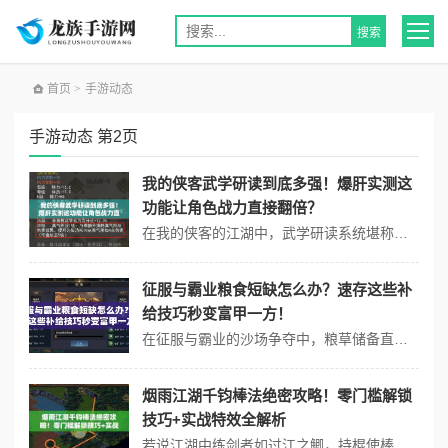
首页
>
手游动态
手游动态 第2页
我的侠客武学研读到底多强！爆肝实测这
功能让角色战力直接翻倍？
在我的侠客的江湖中，武学研读系统堪称最容易被低估的核心玩法。看似不起眼的进修操作，实则能彻底改变角色成长曲线。经过一个月的深度测试与数据对比，我们发现这个功能不仅能突破武学上限，更能解锁战斗中的隐藏机制。以下将从实战效果、操作技巧到隐藏收益三个维度，带你全面掌握这项改变战局的关键技术。 一、武学研读的三大核...
征服与霸业粮食短缺怎么办？速存这些补
给技巧秒变富甲一方！
在征服与霸业的沙场争夺中，粮草储备直接决定了势力的长线运营能力。许多玩家在扩张疆土时频频遭遇粮食短缺危机，导致兵力扩充受阻、城池防御疲软。将详细拆解粮食补给的核心策略，从日常积累到应急手段，手把手教你实现粮草自由！ 一、稳定粮仓输出：三大主力补给源 农田建筑优先建造 主营地农田等级越高，每日基础粮食...
烟雨江湖千钧棒法绝密攻略！零门槛解锁
技巧+实战特效全解析
若说江湖中练剑者如过江之鲫，持棍使棒者却总带着几分率性洒脱。千钧棒法以其霸道威猛的招式，成为众多侠客梦寐以求的武学瑰宝。这套看似凶悍的棍法，实则暗藏阴阳转化之道，能以刚猛之姿破敌于无形。将详解如何在江湖中寻得这套武学的蛛丝马迹，并通过实战测试梳理其核心属性。 一、千钧棒法获取全路径 1. 前置任务链触...