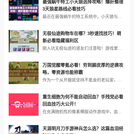
最强蜗牛特工小天狼选择攻略！爆肝整理
3天狼星路线必看技巧
最近在最强蜗牛的特工系统中，小天狼与小天狼星的路线选择成为许多玩家纠结的难题。作为前期快速推进剧情的关键角色，错误的培养方向可能让资源积累效率降低30%。通过实测对比两种特工的技能机制，带你用最短时间找到最适合的培养路线。 一、小天狼与小天狼星核心差异分析 1. 技能爆发性对比 特工小天狼：...
无极仙途购物车在哪？3秒速找技巧！萌
新必看隐藏福利区
刚入坑无极仙途的道友们注意啦！游戏里藏着一个超级实用的资源仓库，不少玩家甚至称它为“仙侠版隐藏福利社”——但若找不到入口，就只能眼睁睁错过稀有装备和折扣丹药了。今天就来揭露这个让老玩家直呼“真香”的购物车宝藏位置，手把手带你解锁高性价比资源获取方式！ 一、为什么非得找到这个购物车？ 在修仙途中会遇到需要大...
万国觉醒零氪必看！穷到脚皮厚的逆袭攻
略，零资源也能称霸
作为一个从开服就坚持不氪金的老玩家，我终于摸透了万国觉醒的底层逻辑。这是一款极度依赖资源的游戏，但零氪玩家也能通过技巧弯道超车。今天分享一套经过实战检验的运营体系，从资源分配到兵种搭配，手把手教你用智慧弥补战力差距！ 一、零氪玩家的生存法则：资源就是命根子 1. 放弃虚荣，专注三大核心资源 粮食...
重生细胞为何不能自动回血？手残党必看
回血技巧大公开！
在充满随机性的像素横版动作游戏中，血量管理永远是生存的关键。许多刚入坑的玩家都会疑惑：为什么不能像其他游戏那样自动回血？事实上，重生细胞独特的刷关机制和成长系统，正是通过「精准血量管理」来实现战斗的爽快感与挑战性。将深度解析游戏设计逻辑，并分享超实用的续航技巧。 一、为什么不能自动回血？ 提升操作...
天涯明月刀手游神兵怎么选？这篇血泪经