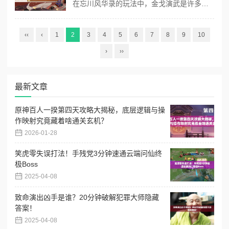
在忘川风华录的玩法中，金戈演武是许多玩家提升战力的核心副本。这个结合策略与操作的限时挑战模式，不仅能解锁珍贵魂石和素材，还能通过不同难度的突破测试玩家的阵容搭配技巧。将从基础规则、角色搭配到实战细节，手把手教你用最低成本打出高收益！ 一、金戈演武基础规则速览 对战机制：每层战斗需击败3波敌方队伍，第5...
‹‹
‹
1
2
3
4
5
6
7
8
9
10
›
››
最新文章
原神百人一揆第四天攻略大揭秘，底层逻辑与操
作映射究竟藏着啥通关玄机？
2026-01-28
笑虎零失误打法！手残党3分钟速通云端问仙终
极Boss
2025-04-08
致命演出凶手是谁？20分钟破解犯罪大师隐藏
答案！
2025-04-08