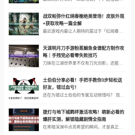
战双帕弥什红绡春榭绝美登场！皮肤外观
+获取攻略一篇全解
最近游戏内最让人期待的莫过于「红绡春榭」这款全新皮肤。作为结合敦煌风格与科幻美学的匠心之作，它的登场瞬间点燃了玩家的收藏热情。将从外观设计亮点、动作特效细节、专属BGM表现到实装获取路径全面拆解，助你快速掌握核心情报。 一、皮肤设计亮点全解析 1. 敦煌美学与科幻碰撞 飘逸衣袂：采用层叠式流纱设计，...
天涯明月刀手游粉蒸鮰鱼食谱配方制作攻
略｜手残党必看零失败技巧
刀妹在江湖世界里不仅有刀光剑影，还能化身大厨解锁美食隐藏成就！粉蒸鮰鱼作为天刀手游最受欢迎的江湖菜肴之一，鱼肉鲜嫩入口即化的秘诀就藏在这份超详细的食谱攻略中。本篇从食材搭配到火候把控，手把手带你做出能触发特殊剧情的绝版料理！ 一、食材准备清单 主料：江湖鮰鱼×1（庖丁鱼肉采集）、糯米粉×30克 秘辛...
土伯伯分享必看！手把手教你3步轻松送
好友，错过血亏！
还在为错过土伯伯的专属互动惋惜吗？ 现在不仅能自己养土伯伯，还能通过分享功能把它送给亲朋好友！无论是想和闺蜜共享田园时光，还是想通过赠送土伯伯拉近关系，掌握这个技巧都能让你秒变社交达人。从操作细节到注意事项全面解析，看完立刻拥有同款神操作！ ▍分享土伯伯的完整步骤 打开角色界面 进入游戏主界面后...
提灯与地下城羁绊激活攻略！萌新必看的
爆肝实测，解锁隐藏剧情全指南
在黑暗深渊中点亮希望的瞬间，才是真正的地下城冒险！作为近年来备受关注的异世界探索手游，提灯与地下城独特的羁绊玩法让角色养成体系充满策略深度。将用实测经验告诉你如何快速激活角色羁绊，解锁战力提升的关键秘诀。 一、羁绊激活的核心三要素 1. 基础条件确认 通过主界面右下角的「羁绊图鉴」可查看所有角色的关联关...