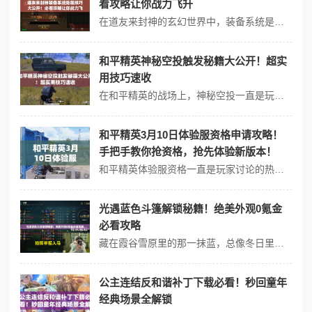
看攻略让你战力飞升
在道友来封神的玄幻世界中，装备系统是提升战力的核心途径之一。无论是推图闯关还是竞技场对决，一套合理的装备搭配都能让操作体验产生质变。将从强化技巧、词条选择到隐藏功能，全方位拆解装备系统的养成逻辑，助你在封神路上少走弯路！ 一、强化系统的关键操作 1⃣ 强化材料高效获取 日常任务必做：完成「每日悬赏」...
和平精英神秘空投触发秘籍大公开！超实
用技巧速收
在和平精英的战场上，神秘空投一直是玩家争夺的焦点之一。它不仅藏有稀有武器和高级配件，还可能触发隐藏剧情或特殊奖励。然而，许多玩家常常苦于找不到触发神秘空投的关键技巧。将揭秘如何高效定位、破解线索，并掌握隐藏机制，让你轻松成为“欧皇”本尊！ 一、掌握触发条件是关键 神秘空投的出现并非随机，而是与地图环境...
和平精英3月10日体验服资格申请攻略！
手把手教你抢资格，抢先体验新版本！
和平精英体验服资格一直是玩家讨论的热点话题！ 3月10日体验服即将开放新一轮测试，想要第一时间体验新玩法、新皮肤的小伙伴，一定不能错过这次机会！将详细解析体验服资格申请流程，从筛选条件到操作细节全面科普，助你快速拿下资格，成为“吃鸡先锋”！ 一、3月10日体验服资格申请条件 游戏版本要求：需在正式服安...
光遇蓝色斗篷解锁秘籍！绝美外观0氪金
必看攻略
藏在霞谷雪原里的那一抹蓝，总像冬日里最冷冽的冰晶。它裹着光翼掠过雪山时泛起的光斑，能把人冻得直起鸡皮疙瘩。这便是让无数旅人寤寐思服的蓝色斗篷——不是用季节蜡烛换来的寻常装扮，而是要扛住暴风雪的獠牙，用十二根季节烛火换来的勇气徽章。 一、解锁蓝色斗篷的三条捷径 季萨任务线要跑多远 穿过雨林密...
公主连结反和谐补丁下载必看！秒回童年
经典场景全解锁