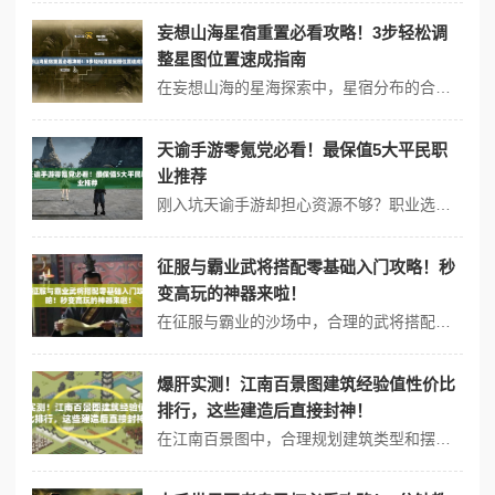
妄想山海星宿重置必看攻略！3步轻松调
整星图位置速成指南
在妄想山海的星海探索中，星宿分布的合理性直接影响着星图连结效率。但面对随机星宿布局，如何快速调整理想中的星座阵列？将揭秘星宿重置的核心操作技巧，助你打造完美星图体系。 一、为什么需要重置星宿？ 提升资源收集效率：星宿重置后，矿脉、宝箱刷新点将重新规划 优化星座连结：解决星图碎片分散导致的连点障碍...
天谕手游零氪党必看！最保值5大平民职
业推荐
刚入坑天谕手游却担心资源不够？职业选错可能让你陷入反复重练的死循环。实测30+角色成长曲线，整理出5个适合长期培养的平民职业，助你用最少资源打造强力战力！ 一、赤月战士：平民最稳输出路线 ✨ 核心优势：高防御+持续输出，红装副本轻松刷完 🔥 培养技巧：优先强化武器「赤焰双刃」，天赋点满「流血效果」 💰...
征服与霸业武将搭配零基础入门攻略！秒
变高玩的神器来啦！
在征服与霸业的沙场中，合理的武将搭配直接决定着战局的胜负。面对琳琅满目的角色池，许多新手常陷入“无脑堆数值”“乱选技能”的误区，导致阵容强度大打折扣。将揭秘五大黄金组合逻辑，手把手教你用最少的资源打造碾压级阵容！ 一、武将搭配三大黄金法则 攻防互补原则 前排选择高防御盾系武将（如夏侯惇），后排配...
爆肝实测！江南百景图建筑经验值性价比
排行，这些建造后直接封神！
在江南百景图中，合理规划建筑类型和摆放位置是提升城市等级的核心策略。而不同建筑提供的经验值不仅是角色升级的重要资源，更是解锁高级功能的关键。将通过实测数据，深度解析各类建筑的性价比差异，助你快速打造高收益城市格局。 一、建筑经验值获取机制解析 游戏内建筑通过交互按钮（如“学习”“采药”）触发经验产出，每座...