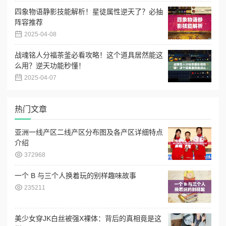
四象物语静影技能解析！星徒属性逆天了？必抽
阵容推荐
2025-04-08
战魂铭人分福茶釜必看攻略！这个道具居然能这
么用？逆天功能秒懂！
2025-04-07
热门文章
亚洲一线产区二线产区分布图及各产区详细特点
介绍
372968
一个 B 与三个人换着玩的别样趣味故事
235211
美少女穿JK白丝被强X裸体：背后的真相竟是这