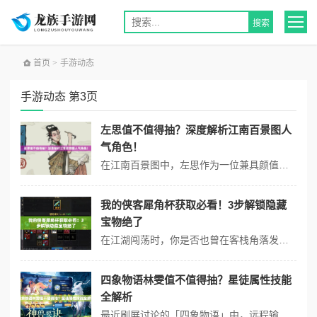
首页
>
手游动态
手游动态 第3页
左思值不值得抽？深度解析江南百景图人
气角色！
在江南百景图中，左思作为一位兼具颜值与实力的角色，近期成为玩家们热议的焦点。 这位才华横溢的文人不仅拥有独特的技能机制，还能大幅提升城市的繁荣度和文化氛围。无论是新手玩家还是资深经营者，都难免被他的魅力吸引。但究竟左思是否值得投入资源培养？他的定位和实战表现又如何？将从角色背景、技能解析、搭配技巧等角度，带你...
我的侠客犀角杯获取必看！3步解锁隐藏
宝物绝了
在江湖闯荡时，你是否也曾在客栈角落发现过那个泛着金光的犀角杯？这个承载着神秘力量的宝物，不仅能提升侠客烹饪技能，更隐藏着突破武学境界的关键线索。将手把手教你如何用最少精力解锁这个传奇道具，连隐藏成就都能一并拿下！ 一、犀角杯的前世今生 这款精致宝物其实与洛阳城的厨艺大师孙老夫子息息相关。当你完成前期主线任...
四象物语林雯值不值得抽？星徒属性技能
全解析
最近刷屏讨论的「四象物语」中，远程输出角色林雯凭借炫目特效和爆发伤害，成为玩家热议焦点。作为拥有「星徒属性」的特殊角色，她的技能机制究竟有多强力？本篇将从实战操作角度，详细拆解其技能特点与养成技巧。 一、技能机制深度拆解 1. 核心被动·星轨印记 触发效果：每次释放技能叠加「星轨印记」，3层后激活范...