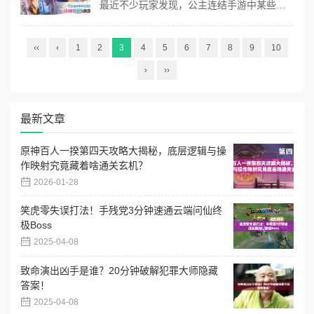
最近不少玩家发现，公主连结手游中某些过场动画和剧情对话被强制删减。针对这一现象，国内外社区迅速出现修复工具解决方案。将分享经过验证的补丁使用技巧，帮你还原那些被"优化"的珍贵内容。 一、反和谐补丁的核心作用 通过覆盖特定数据包，可重新加载原本需要网络下载的加密资源。实测表明能恢复： - 角色初始待机动作...
‹‹
‹
1
2
3
4
5
6
7
8
9
10
›
››
最新文章
原神百人一揆第四天攻略大揭秘，底层逻辑与操
作映射究竟藏着啥通关玄机？
2026-01-28
笑虎零失误打法！手残党3分钟速通云端问仙终
极Boss
2025-04-08
致命演出凶手是谁？20分钟破解犯罪大师隐藏
答案！
2025-04-08