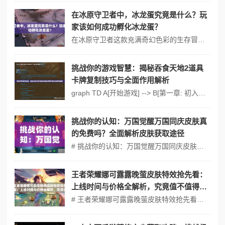
在冰原守卫者中，冰龙蛋究竟是什么？玩
家该如何成功孵化冰龙蛋？
在冰原守卫者这款充满奇幻色彩的生存冒险游戏中，冰龙蛋无疑是玩家们最为关注的神秘物品之一。它不仅象征着强大的力量，更是玩家在冰原世界中立足的关键。那么，冰龙蛋究竟是什么？玩家又该如何成功孵化它呢？揭开这一神秘面纱，带你深入了解冰龙蛋的奥秘。 冰龙蛋，顾名思义，是冰龙的卵。在冰原守卫者的世界中，冰龙是一种极为稀...
挑战你的游戏智慧：揭秘吞食天地2道具
卡牌复制技巧与全面作用解析
graph TD A[开始游戏] --˃ B[第一章: 初入江湖] B --˃ C{选择: 是否帮助村民?} C --˃|是| D[获得村民的信任] C --˃|否| E[村民敌视] D --˃ F[第二章: 探索古墓] E --˃ F F...
挑战你的认知：万国觉醒万国同庆皮肤真
的免费吗？全面解析皮肤获取途径
# 挑战你的认知：万国觉醒万国同庆皮肤真的免费吗？全面解析皮肤获取途径 万国觉醒作为全球现象级SLG手游，其运营策略始终牵动玩家神经。近期推出的「万国同庆」限定皮肤因"免费获取"的宣传引发热议。将从经济学、技术演进与行业趋势三重视角，深度解构皮肤获取机制，并前瞻性预测未来十年可能颠覆SLG赛道的玩法革命。...
王者荣耀娜可露露晚萤皮肤特效抢先看：
上线时间与价格全解析，究竟值不值得入
手？
# 王者荣耀娜可露露晚萤皮肤特效抢先看：上线时间与价格全解析，究竟值不值得入手？ 大家好，我是你们的游戏小助手！今天咱们来聊聊王者荣耀中备受期待的娜可露露新皮肤——晚萤。这款皮肤不仅外观惊艳，特效更是让人眼前一亮。那么，它到底什么时候上线？价格是多少？值不值得入手呢？别急，咱们一一解答！ ## 娜可露露晚...