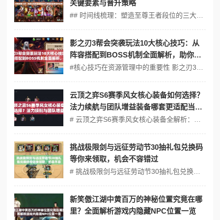
关键要素与晋升策略
## 时间线梳理：塑造至尊王者段位的三大里程碑版本 1. 破晓纪元（2020年10月-2021年3月） - 版本代号：1.0符文之地启航 - 核心变革：移植端游ELO算法，建立"翡翠→钻石→大师→宗师→王者"五阶晋级体系 - 数据印证：首月全球王者段位占比0.02%，平均晋升时长达320小时 - 策...
影之刃3帮会突袭玩法10大核心技巧：从
阵容搭配到BOSS机制全面解析，助你轻
松斩获高额奖励
#核心技巧在资源管理中的重要性 影之刃3的帮会突袭玩法是玩家获取稀有装备、强化材料和大量金币的核心途径之一。许多玩家因缺乏对机制的深入理解或策略失误，导致通关效率低下甚至资源浪费。掌握“帮会突袭玩法10大核心技巧：从阵容搭配到BOSS机制全面解析”，不仅能提升团队协作效率，还能最大化奖励收益。例如，合理...
云顶之弈S6赛季风女核心装备如何选择？
法力续航与团队增益装备哪套更适配当前
版本？
# 云顶之弈S6赛季风女核心装备全解析：法力续航VS团队增益实战测评 关键词：云顶之弈S6赛季风女核心装备如何选择？法力续航与团队增益装备哪套更适配当前版本？ ## 风女定位与版本环境分析 在S6赛季“双城之战”中，迦娜（风女）作为3费白魔法师/学者羁绊英雄，凭借群体治疗、护盾和范围击退技能...
挑战极限剑与远征劳动节30抽礼包兑换码
等你来领取，机会不容错过
# 挑战极限剑与远征劳动节30抽礼包兑换码攻略：从新手到精通的三个阶段进阶指南 关键词前置：劳动节30抽礼包兑换码、剑与远征生存技巧、资源分配公式、高阶阵容组合、速通路线图 ## 新手期（前10小时）：3个必学生存技巧，快速站稳脚跟 劳动节礼包兑换码福利：在文末输入【JYZQ51】可领取30...
新笑傲江湖中黄百万的神秘位置究竟在哪
里？全面解析游戏内隐藏NPC位置一览