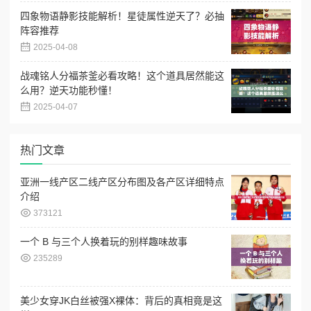
四象物语静影技能解析！星徒属性逆天了？必抽
阵容推荐
2025-04-08
战魂铭人分福茶釜必看攻略！这个道具居然能这
么用？逆天功能秒懂！
2025-04-07
热门文章
亚洲一线产区二线产区分布图及各产区详细特点
介绍
373121
一个 B 与三个人换着玩的别样趣味故事
235289
美少女穿JK白丝被强X裸体：背后的真相竟是这