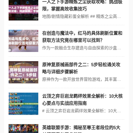
一人之下手游精炼之尘获取攻略：挑战极
限，掌握高效收集技巧
地图/剧情隐藏彩蛋全解析 ## 精炼之尘高效获取全解析 精炼之尘是强化装备、提升战力的核心资源，但获取途径分散且存在效率差异。以下为进阶玩家总结的优先级策略： 1. 日常任务与活跃度 - 必做项：完成「异人委托」「公会悬赏」每日任务，优先选择奖励含精炼之尘的任务（如“通关指定副本3次+...
在创造与魔法中，红马的具体刷新位置和
获取方法究竟在哪里可以找到？
作为一款融合生存建造与自由探索的沙盒游戏，创造与魔法自2017年上线以来，凭借其独特的生物驯养系统吸引了大量玩家。其中，红马作为早期稀有坐骑之一，其刷新规则与获取方式的变迁贯穿了游戏生态的成长史。将以版本迭代为线索，解析红马刷新机制的演变，并探讨其对玩家社区文化及同类游戏的深远影响。 时间线梳理：红马刷...
原神复原械画部件之二：5步轻松通关攻
略与详细步骤解析
原神作为一款开放世界冒险游戏，其丰富的任务和挑战吸引了大量玩家。其中，“复原械画部件之二”是许多玩家在探索过程中遇到的一个难点。为了帮助不同阶段的玩家顺利通关，将分为新手期、进阶期和精通期三个阶段，详细解析如何轻松完成这一任务。 ## 新手期（前10小时）：必须掌握的3个生存技巧 对于刚接触原神的新手玩家...
云顶之弈巨岩龙羁绊效果全解析：10大核
心要点与实战应用指南
# 云顶之弈巨岩龙羁绊效果全解析：10大核心要点与实战应用指南 ## 巨岩龙羁绊决策树（Mermaid流程图） ```mermaid graph TD A[开局选择] --˃ B{2-1阶段} B --˃|🔴拿金铲铲| C[速通路线] B --˃|🔴拿巨人腰带| D[全收集路线] C --˃ E...
英雄联盟手游：揭秘至尊王者段位的5大