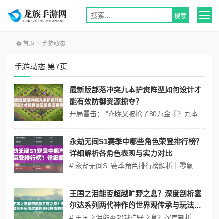
首页
>
手游动态
手游动态 第7页
最新版部落冲突九本护资阵型如何设计才
能有效防御资源掠夺？
开局雷击： "昨晚又被抢了80万金币？九本玩家资源保卫战的胜负关键，往往藏在城墙的缝隙里。" 在部落冲突九本阶段，资源库的防御设计堪称一场心理博弈。对手的每一次试探、每一轮进攻，都在考验你的布局智慧。如何让资源库藏得够深、陷阱埋得够狠、防御覆盖够密？答案并非简单的"中心堆叠"，而是需要从建筑心理学...
永劫无间S1赛季中哪些角色荣登排行榜？
详细解析各角色表现与实力对比
# 永劫无间S1赛季角色排行榜解析｜零氪玩家开荒技巧与资源避坑指南 ## 角色创建：新手必选T0角色解析 ❗️警告：初始角色选择将直接影响前50小时开荒效率！ S1赛季T1-T0级角色推荐： 1. 宁红夜（刺客型） - 上榜理由：隐身技+范围控场大招，零氪玩家首推角色 - 核心技巧：F...
王国之泪能否超越旷野之息？深度剖析塞
尔达系列两代神作的世界观传承与玩法革
命
# 王国之泪能否超越旷野之息？深度剖析塞尔达系列两代神作的世界观传承与玩法革命 ## Part1 核心机制数学建模：从数值底层解构设计哲学 1.1 伤害计算体系的范式迁移 旷野之息的物理伤害公式为： 基础伤害 × 武器耐久系数 × 暴击倍率 × 元素增幅 其中武器耐久系数采用分段...