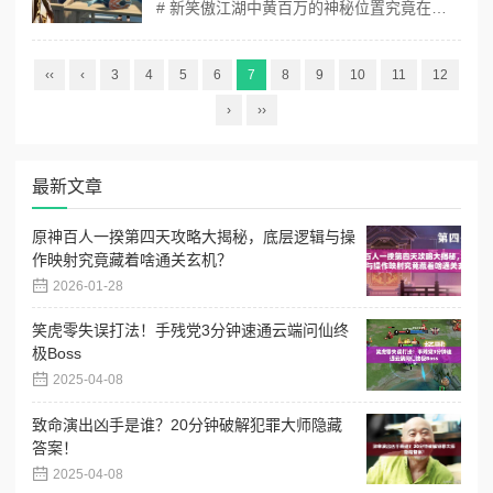
# 新笑傲江湖中黄百万的神秘位置究竟在哪里？全面解析游戏内隐藏NPC位置一览 ## 游戏定位：武侠开放世界的探索革命 新笑傲江湖的隐藏NPC系统堪称原神探索机制与巫师3支线叙事的完美融合。如同原神中通过元素视野破解环境谜题，本作要求玩家结合"江湖阅历"系统解读场景细节；而黄百万这类隐藏NPC的交互深度，堪...
‹‹
‹
3
4
5
6
7
8
9
10
11
12
›
››
最新文章
原神百人一揆第四天攻略大揭秘，底层逻辑与操
作映射究竟藏着啥通关玄机？
2026-01-28
笑虎零失误打法！手残党3分钟速通云端问仙终
极Boss
2025-04-08
致命演出凶手是谁？20分钟破解犯罪大师隐藏
答案！
2025-04-08