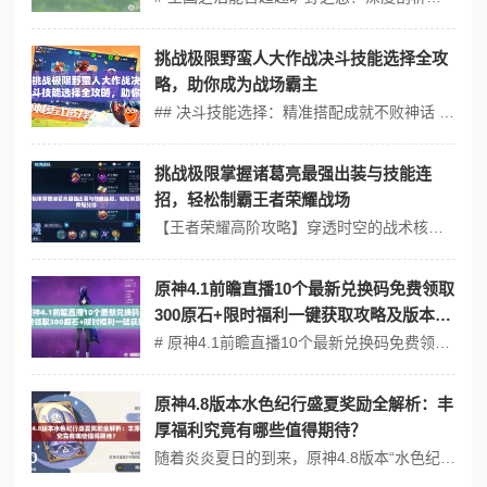
挑战极限野蛮人大作战决斗技能选择全攻
略，助你成为战场霸主
## 决斗技能选择：精准搭配成就不败神话 1. 基础技能优先级解析 狂暴怒吼（★★★☆） - 5秒内暴击率+30%，完美衔接旋风斩实现爆发输出 - 最佳搭配：战斧投掷→狂暴怒吼→旋风斩→普攻追击 战争践踏（★★★★） - 群体眩晕2秒，配合冰霜之径可延长控制时间至4秒 - 地形杀组合：悬崖边缘使...
挑战极限掌握诸葛亮最强出装与技能连
招，轻松制霸王者荣耀战场
【王者荣耀高阶攻略】穿透时空的战术核心：诸葛亮极限出装与连招全解析 （段落引入：通过数据突出诸葛亮在高端局53.2%的BP率与17.8%三杀概率，强调其作为法刺标杆的战术地位） ■■■ 玩法创新：动态博弈下的战术革命 ■■■ 「元素湮灭力场」机制重塑战场认知 当诸葛亮触发被动谋略刻印时，以本体为中心生...
原神4.1前瞻直播10个最新兑换码免费领取
300原石+限时福利一键获取攻略及版本内
容速看
# 原神4.1前瞻直播10个最新兑换码免费领取300原石+限时福利一键获取攻略及版本内容速看 ## 版本特色类比：塞尔达传说+最终幻想14的开放世界与叙事融合 4.1版本延续了原神标志性的开放世界探索机制，其动态天气系统与地形交互（如枫丹水底迷宫）让人联想到塞尔达传说：王国之泪的物理引擎创意；而新角色"那...
原神4.8版本水色纪行盛夏奖励全解析：丰
厚福利究竟有哪些值得期待？
随着炎炎夏日的到来，原神4.8版本“水色纪行”如期而至，为玩家们带来了一场清凉的冒险盛宴。这个版本不仅更新了全新的剧情和角色，还为玩家们准备了丰厚的盛夏奖励，让每一位旅行者都能在这个夏天感受到游戏的热情与惊喜。那么，这些奖励究竟有哪些值得期待的内容呢？让我们一探究竟。 4.8版本的水色纪行活动为玩家们提供了...